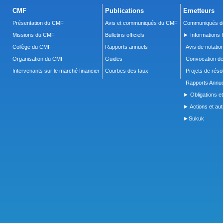
CMF
Publications
Emetteurs
Présentation du CMF
Avis et communiqués du CMF
Communiqués de
Missions du CMF
Bulletins officiels
► Informations f
Collège du CMF
Rapports annuels
Avis de notatio
Organisation du CMF
Guides
Convocation d
Intervenants sur le marché financier
Courbes des taux
Projets de réso
Rapports Annue
► Obligations et
► Actions et autr
►Sukuk