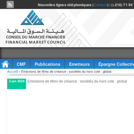
Nouvelles lignes téléphoniques (
Contact
) : (+216) 71 94
CMF
Publications
Emetteurs
Épargne Collecti
Vous êtes ici
Accueil
» Emissions de titres de créance : sociétés du hors cote : global
Accès à l'information
2 jan 2024
Emissions de titres de créance : sociétés du hors cote : global