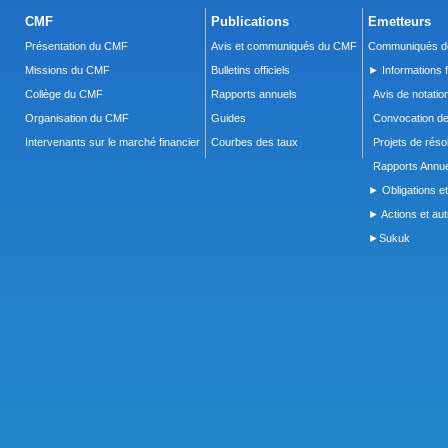
CMF
Publications
Emetteurs
Présentation du CMF
Avis et communiqués du CMF
Communiqués de
Missions du CMF
Bulletins officiels
► Informations f
Collège du CMF
Rapports annuels
Avis de notatio
Organisation du CMF
Guides
Convocation d
Intervenants sur le marché financier
Courbes des taux
Projets de réso
Rapports Annue
► Obligations et
► Actions et autr
►Sukuk