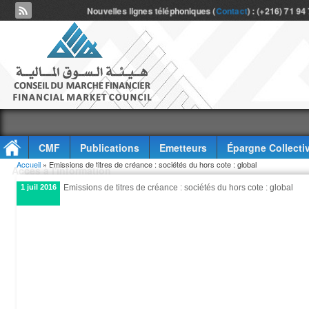
Nouvelles lignes téléphoniques (
Contact
) : (+216) 71 94
CMF
Publications
Emetteurs
Épargne Collecti
Vous êtes ici
Accueil
» Emissions de titres de créance : sociétés du hors cote : global
Accès à l'information
1 juil 2016
Emissions de titres de créance : sociétés du hors cote : global