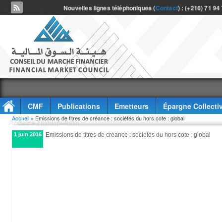
Nouvelles lignes téléphoniques (
Contact
) : (+216) 71 94
CMF
Publications
Emetteurs
Épargne Collecti
Vous êtes ici
Accueil
» Emissions de titres de créance : sociétés du hors cote : global
Accès à l'information
1 juin 2016
Emissions de titres de créance : sociétés du hors cote : global