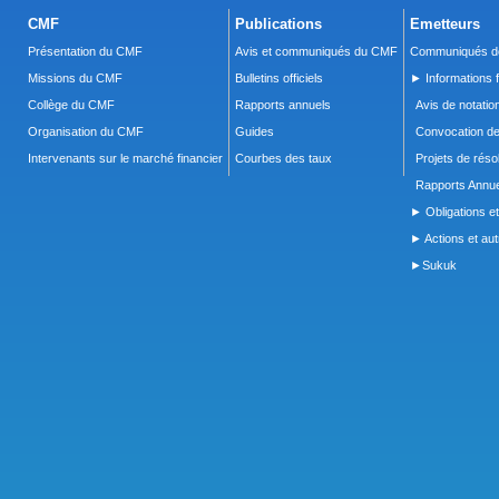
CMF
Publications
Emetteurs
Présentation du CMF
Avis et communiqués du CMF
Communiqués de
Missions du CMF
Bulletins officiels
► Informations f
Collège du CMF
Rapports annuels
Avis de notatio
Organisation du CMF
Guides
Convocation d
Intervenants sur le marché financier
Courbes des taux
Projets de réso
Rapports Annue
► Obligations et
► Actions et autr
►Sukuk