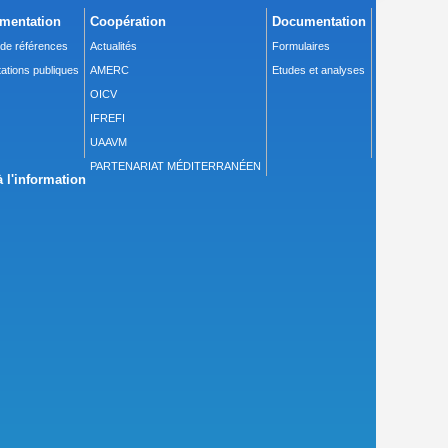
mentation
Coopération
Documentation
 de références
Actualités
Formulaires
ations publiques
AMERC
Etudes et analyses
OICV
IFREFI
UAAVM
PARTENARIAT MÉDITERRANÉEN
 l'information