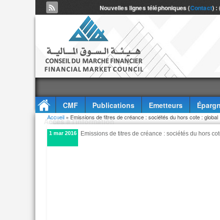
Nouvelles lignes téléphoniques (
Contact
) :
CMF
Publications
Emetteurs
Épargn
Vous êtes ici
Accueil
» Emissions de titres de créance : sociétés du hors cote : global
Accès à l'information
1 mar 2016
Emissions de titres de créance : sociétés du hors cot