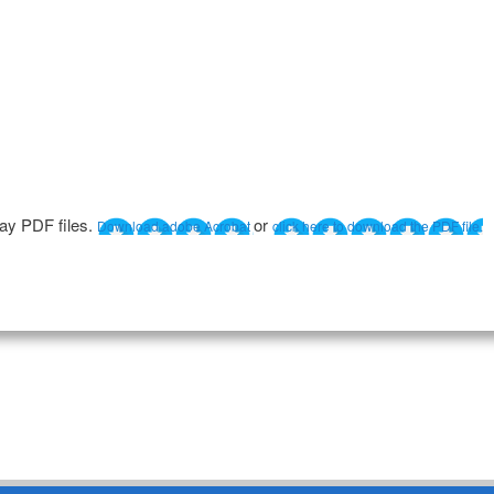
lay PDF files.
or
Download adobe Acrobat
click here to download the PDF file.