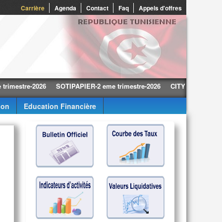
0
Carrière
Agenda
Contact
Faq
Appels d'offres
tre-2026
SOTIPAPIER-2 eme trimestre-2026
CITY CARS-2 eme trime
ion
Education Financière