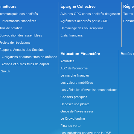
metteurs
Épargne Collective
Régle
ommuniqués des sociétés
Avis des OPC et des sociétés de gestion
Textes
 Informations financières
Agréments accordés par le CMF
Consult
Avis de notation
Démarrage des souscriptions
Convocation des assemblées
Etats financiers
Projets de résolutions
Rapports Annuels des Sociétés
Education Financière
Accès à
 Obligations et autres titres de créance
Actualités
 Actions et autres titres de capital
ABC de l’économie
Sukuk
Le marché financier
Les valeurs mobilières
Les véhicules d’investissement collectif
Conseils pratiques
Déposer une plainte
Guide de l’investisseur
Le Crowdfunding
Finance verte
Les incitations en faveur de la RSE