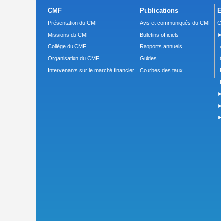
CMF
Publications
E
Présentation du CMF
Avis et communiqués du CMF
C
Missions du CMF
Bulletins officiels
►
Collège du CMF
Rapports annuels
Organisation du CMF
Guides
Intervenants sur le marché financier
Courbes des taux
►
►
►