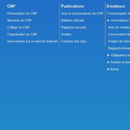
CMF
Publications
Emetteurs
Présentation du CMF
Avis et communiqués du CMF
Communiqués de
Missions du CMF
Bulletins officiels
► Informations f
Collège du CMF
Rapports annuels
Avis de notatio
Organisation du CMF
Guides
Convocation d
Intervenants sur le marché financier
Courbes des taux
Projets de réso
Rapports Annue
► Obligations et
► Actions et autr
►Sukuk