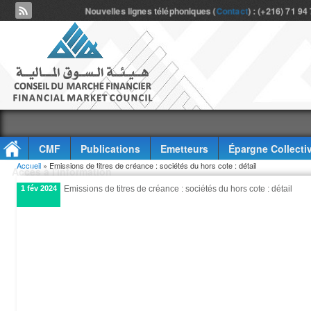
Nouvelles lignes téléphoniques (
Contact
) : (+216) 71 94
CMF
Publications
Emetteurs
Épargne Collecti
Vous êtes ici
Accueil
» Emissions de titres de créance : sociétés du hors cote : détail
Accès à l'information
1 fév 2024
Emissions de titres de créance : sociétés du hors cote : détail