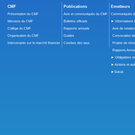
CMF
Publications
Emetteurs
Présentation du CMF
Avis et communiqués du CMF
Communiqués de
Missions du CMF
Bulletins officiels
► Informations f
Collège du CMF
Rapports annuels
Avis de notatio
Organisation du CMF
Guides
Convocation d
Intervenants sur le marché financier
Courbes des taux
Projets de réso
Rapports Annue
► Obligations et
► Actions et autr
►Sukuk