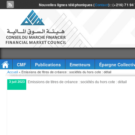
Nouvelles lignes téléphoniques (
Contact
) : (+216) 71 94
CMF
Publications
Emetteurs
Épargne Collecti
Vous êtes ici
Accueil
» Emissions de titres de créance : sociétés du hors cote : détail
Accès à l'information
3 juil 2023
Emissions de titres de créance : sociétés du hors cote : détail