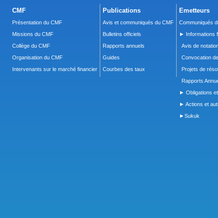
CMF
Publications
Emetteurs
Présentation du CMF
Avis et communiqués du CMF
Communiqués de
Missions du CMF
Bulletins officiels
► Informations f
Collège du CMF
Rapports annuels
Avis de notatio
Organisation du CMF
Guides
Convocation d
Intervenants sur le marché financier
Courbes des taux
Projets de réso
Rapports Annue
► Obligations et
► Actions et autr
►Sukuk