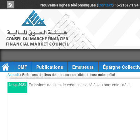
Nouvelles lignes téléphoniques (
Contact
) : (+216) 71 94
CMF
Publications
Emetteurs
Épargne Collecti
Vous êtes ici
Accueil
» Emissions de titres de créance : sociétés du hors cote : détail
Accès à l'information
1 sep 2021
Emissions de titres de créance : sociétés du hors cote : détail