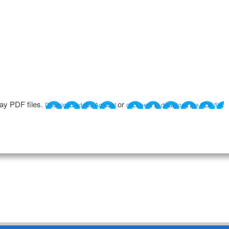
lay PDF files.
or
Download adobe Acrobat
click here to download the PDF file.