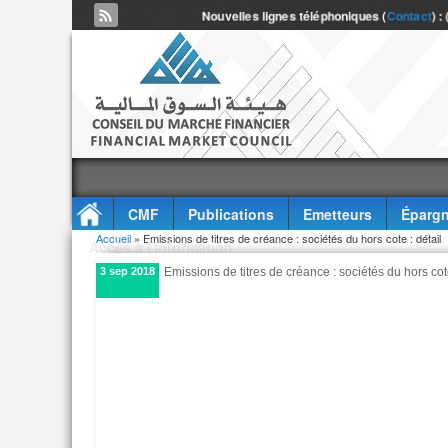
Nouvelles lignes téléphoniques (
Contact
) :
CMF
Publications
Emetteurs
Épargn
Vous êtes ici
Accueil
» Emissions de titres de créance : sociétés du hors cote : détail
Accès à l'information
3 sep 2018
Emissions de titres de créance : sociétés du hors cote