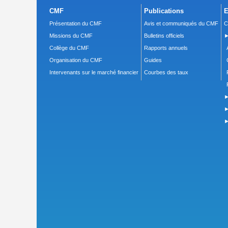
CMF
Publications
E
Présentation du CMF
Avis et communiqués du CMF
C
Missions du CMF
Bulletins officiels
►
Collège du CMF
Rapports annuels
Organisation du CMF
Guides
Intervenants sur le marché financier
Courbes des taux
►
►
►