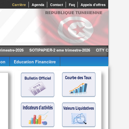
0
Carrière
Agenda
Contact
Faq
Appels d'offres
e-2026
SOTIPAPIER-2 eme trimestre-2026
CITY CARS-2 eme trimest
ion
Education Financière