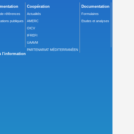
mentation
Coopération
Documentation
 de références
Actualités
Formulaires
ations publiques
AMERC
Etudes et analyses
OICV
IFREFI
UAAVM
PARTENARIAT MÉDITERRANÉEN
 l'information