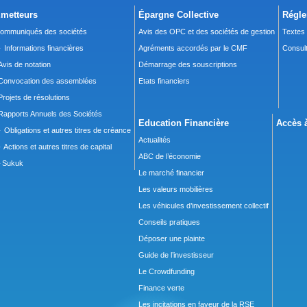
metteurs
Épargne Collective
Régle
ommuniqués des sociétés
Avis des OPC et des sociétés de gestion
Textes
 Informations financières
Agréments accordés par le CMF
Consult
Avis de notation
Démarrage des souscriptions
Convocation des assemblées
Etats financiers
Projets de résolutions
Rapports Annuels des Sociétés
Education Financière
Accès à
 Obligations et autres titres de créance
Actualités
 Actions et autres titres de capital
ABC de l’économie
Sukuk
Le marché financier
Les valeurs mobilières
Les véhicules d’investissement collectif
Conseils pratiques
Déposer une plainte
Guide de l’investisseur
Le Crowdfunding
Finance verte
Les incitations en faveur de la RSE