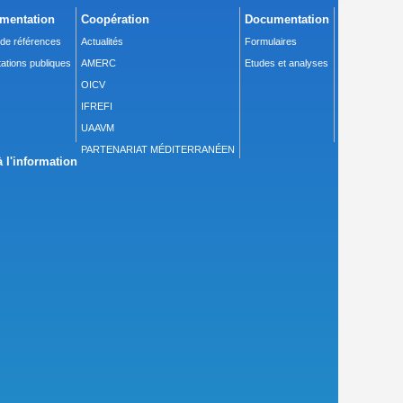
mentation
Coopération
Documentation
 de références
Actualités
Formulaires
ations publiques
AMERC
Etudes et analyses
OICV
IFREFI
UAAVM
PARTENARIAT MÉDITERRANÉEN
 l'information