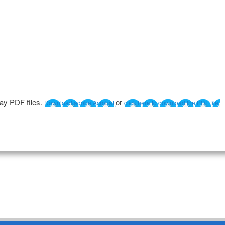
lay PDF files.
or
Download adobe Acrobat
click here to download the PDF file.