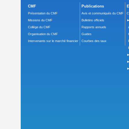
CMF
Publications
E
Présentation du CMF
Avis et communiqués du CMF
C
Missions du CMF
Bulletins officiels
►
Collège du CMF
Rapports annuels
Organisation du CMF
Guides
Intervenants sur le marché financier
Courbes des taux
►
►
►