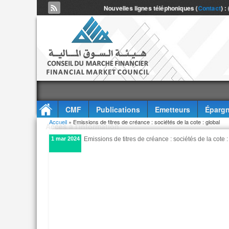
Nouvelles lignes téléphoniques (
Contact
) :
CMF
Publications
Emetteurs
Épargn
Vous êtes ici
Accueil
» Emissions de titres de créance : sociétés de la cote : global
Accès à l'information
1 mar 2024
Emissions de titres de créance : sociétés de la cote :