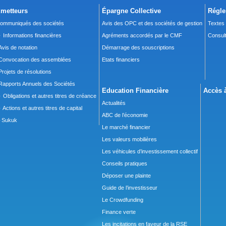
metteurs
Épargne Collective
Régle
ommuniqués des sociétés
Avis des OPC et des sociétés de gestion
Textes
 Informations financières
Agréments accordés par le CMF
Consult
Avis de notation
Démarrage des souscriptions
Convocation des assemblées
Etats financiers
Projets de résolutions
Rapports Annuels des Sociétés
Education Financière
Accès à
 Obligations et autres titres de créance
Actualités
 Actions et autres titres de capital
ABC de l’économie
Sukuk
Le marché financier
Les valeurs mobilières
Les véhicules d’investissement collectif
Conseils pratiques
Déposer une plainte
Guide de l’investisseur
Le Crowdfunding
Finance verte
Les incitations en faveur de la RSE