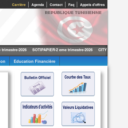
0
Carrière
Agenda
Contact
Faq
Appels d'offres
tre-2026
SOTIPAPIER-2 eme trimestre-2026
CITY CARS-2 eme trimes
ion
Education Financière