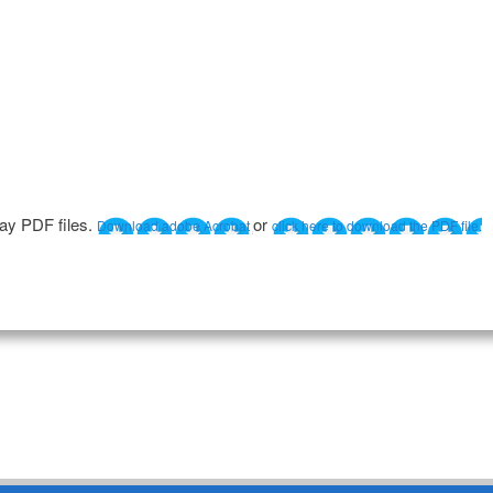
lay PDF files.
or
Download adobe Acrobat
click here to download the PDF file.