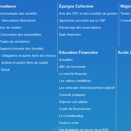
metteurs
Épargne Collective
Régle
ommuniqués des sociétés
Avis des OPC et des sociétés de gestion
Textes
 Informations financières
Agréments accordés par le CMF
Consult
Avis de notation
Démarrage des souscriptions
Convocation des assemblées
Etats financiers
Projets de résolutions
Rapports Annuels des Sociétés
Education Financière
Accès à
 Obligations et autres titres de créance
Actualités
 Actions et autres titres de capital
ABC de l’économie
Sukuk
Le marché financier
Les valeurs mobilières
Les véhicules d’investissement collectif
Conseils pratiques
Déposer une plainte
Guide de l’investisseur
Le Crowdfunding
Finance verte
Les incitations en faveur de la RSE