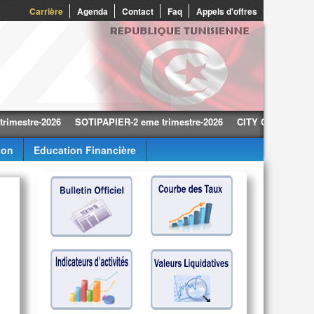
0
Carrière
Agenda
Contact
Faq
Appels d'offres
re-2026
SOTIPAPIER-2 eme trimestre-2026
CITY CARS-2 eme trimes
ion
Education Financière