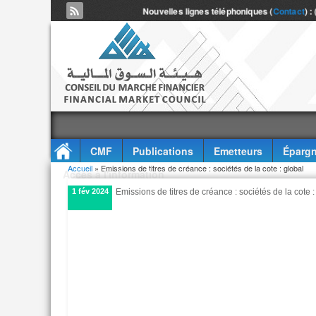
Nouvelles lignes téléphoniques (
Contact
) :
CMF
Publications
Emetteurs
Épargn
Vous êtes ici
Accueil
» Emissions de titres de créance : sociétés de la cote : global
Accès à l'information
1 fév 2024
Emissions de titres de créance : sociétés de la cote :