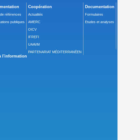
mentation
Coopération
Documentation
 de références
Actualités
Formulaires
ations publiques
AMERC
Etudes et analyses
OICV
IFREFI
UAAVM
PARTENARIAT MÉDITERRANÉEN
 l'information