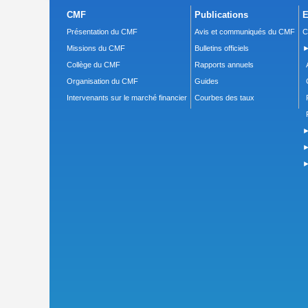
CMF
Publications
E
Présentation du CMF
Avis et communiqués du CMF
C
Missions du CMF
Bulletins officiels
►
Collège du CMF
Rapports annuels
Organisation du CMF
Guides
Intervenants sur le marché financier
Courbes des taux
►
►
►