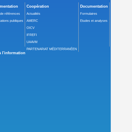
mentation
Coopération
Documentation
 de références
Actualités
Formulaires
ations publiques
AMERC
Etudes et analyses
OICV
IFREFI
UAAVM
PARTENARIAT MÉDITERRANÉEN
 l'information