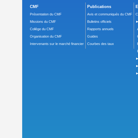
CMF
Publications
E
Présentation du CMF
Avis et communiqués du CMF
C
Missions du CMF
Bulletins officiels
►
Collège du CMF
Rapports annuels
Organisation du CMF
Guides
Intervenants sur le marché financier
Courbes des taux
►
►
►