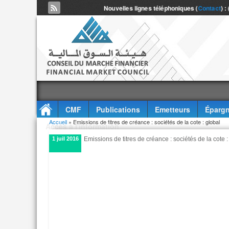
Nouvelles lignes téléphoniques (
Contact
) :
CMF
Publications
Emetteurs
Épargn
Vous êtes ici
Accueil
» Emissions de titres de créance : sociétés de la cote : global
Accès à l'information
1 juil 2016
Emissions de titres de créance : sociétés de la cote :