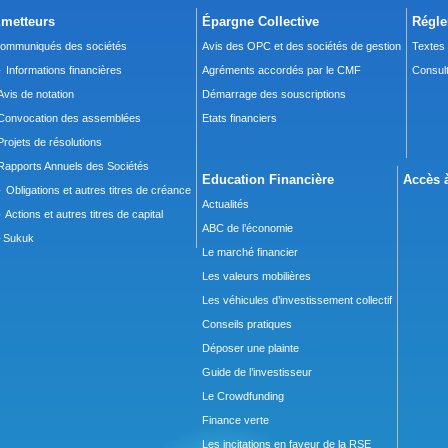
metteurs
Épargne Collective
Régle
ommuniqués des sociétés
Avis des OPC et des sociétés de gestion
Textes
 Informations financières
Agréments accordés par le CMF
Consult
Avis de notation
Démarrage des souscriptions
Convocation des assemblées
Etats financiers
Projets de résolutions
Rapports Annuels des Sociétés
Education Financière
Accès à
 Obligations et autres titres de créance
Actualités
 Actions et autres titres de capital
ABC de l’économie
Sukuk
Le marché financier
Les valeurs mobilières
Les véhicules d’investissement collectif
Conseils pratiques
Déposer une plainte
Guide de l’investisseur
Le Crowdfunding
Finance verte
Les incitations en faveur de la RSE