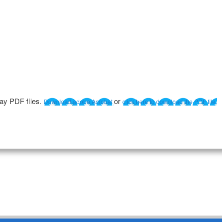
lay PDF files.
or
Download adobe Acrobat
click here to download the PDF file.