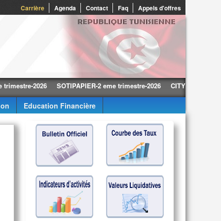
0
Carrière
Agenda
Contact
Faq
Appels d'offres
tre-2026
SOTIPAPIER-2 eme trimestre-2026
CITY CARS-2 eme trime
ion
Education Financière