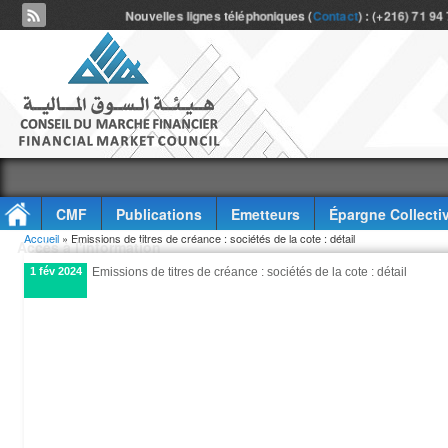
Nouvelles lignes téléphoniques (
Contact
) : (+216) 71 94
CMF
Publications
Emetteurs
Épargne Collecti
Vous êtes ici
Accueil
» Emissions de titres de créance : sociétés de la cote : détail
Accès à l'information
1 fév 2024
Emissions de titres de créance : sociétés de la cote : détail