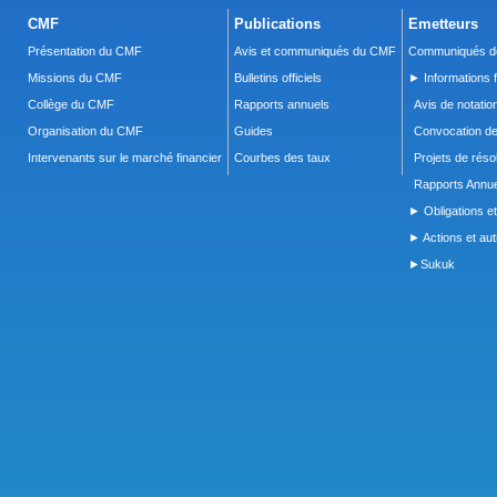
CMF
Publications
Emetteurs
Présentation du CMF
Avis et communiqués du CMF
Communiqués de
Missions du CMF
Bulletins officiels
► Informations f
Collège du CMF
Rapports annuels
Avis de notatio
Organisation du CMF
Guides
Convocation d
Intervenants sur le marché financier
Courbes des taux
Projets de réso
Rapports Annue
► Obligations et
► Actions et autr
►Sukuk