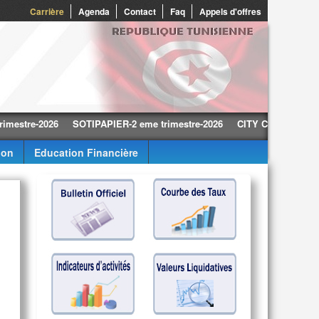
0
Carrière
Agenda
Contact
Faq
Appels d'offres
e-2026
SOTIPAPIER-2 eme trimestre-2026
CITY CARS-2 eme trimest
ion
Education Financière