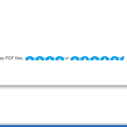
lay PDF files.
or
Download adobe Acrobat
click here to download the PDF file.