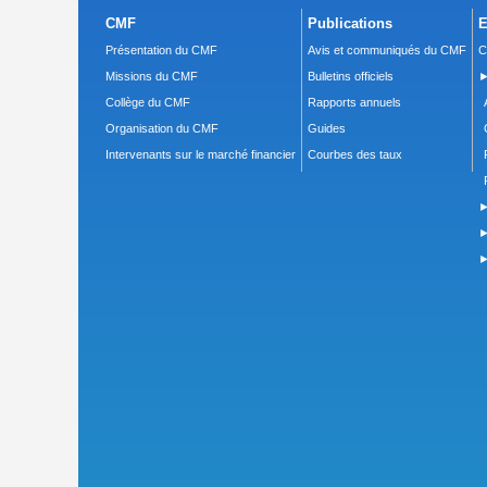
CMF
Publications
E
Présentation du CMF
Avis et communiqués du CMF
C
Missions du CMF
Bulletins officiels
►
Collège du CMF
Rapports annuels
Organisation du CMF
Guides
Intervenants sur le marché financier
Courbes des taux
►
►
►