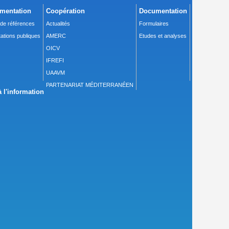
mentation
Coopération
Documentation
 de références
Actualités
Formulaires
ations publiques
AMERC
Etudes et analyses
OICV
IFREFI
UAAVM
PARTENARIAT MÉDITERRANÉEN
 l'information