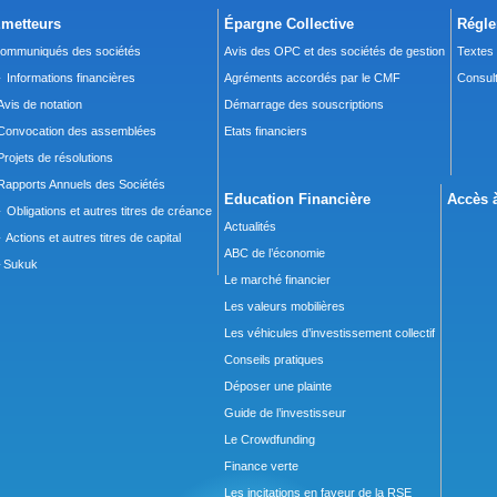
metteurs
Épargne Collective
Régle
ommuniqués des sociétés
Avis des OPC et des sociétés de gestion
Textes
 Informations financières
Agréments accordés par le CMF
Consult
Avis de notation
Démarrage des souscriptions
Convocation des assemblées
Etats financiers
Projets de résolutions
Rapports Annuels des Sociétés
Education Financière
Accès à
 Obligations et autres titres de créance
Actualités
 Actions et autres titres de capital
ABC de l’économie
Sukuk
Le marché financier
Les valeurs mobilières
Les véhicules d’investissement collectif
Conseils pratiques
Déposer une plainte
Guide de l’investisseur
Le Crowdfunding
Finance verte
Les incitations en faveur de la RSE