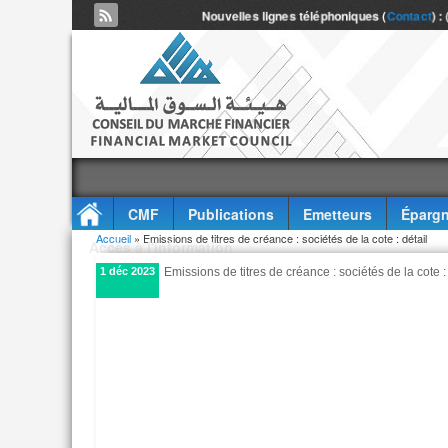
Nouvelles lignes téléphoniques (
Contact
) :
CMF
Publications
Emetteurs
Épargn
Vous êtes ici
Accueil
» Emissions de titres de créance : sociétés de la cote : détail
Accès à l'information
1 déc 2023
Emissions de titres de créance : sociétés de la cote :