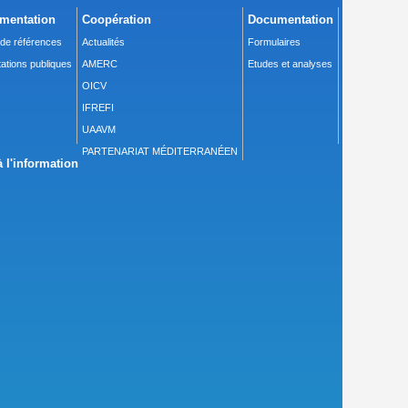
mentation
Coopération
Documentation
 de références
Actualités
Formulaires
ations publiques
AMERC
Etudes et analyses
OICV
IFREFI
UAAVM
PARTENARIAT MÉDITERRANÉEN
 l'information