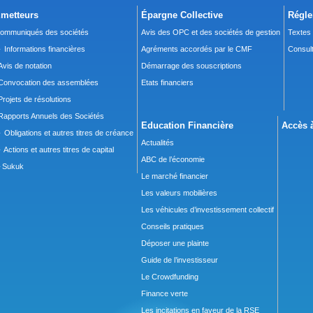
metteurs
Épargne Collective
Régle
ommuniqués des sociétés
Avis des OPC et des sociétés de gestion
Textes
 Informations financières
Agréments accordés par le CMF
Consult
Avis de notation
Démarrage des souscriptions
Convocation des assemblées
Etats financiers
Projets de résolutions
Rapports Annuels des Sociétés
Education Financière
Accès à
 Obligations et autres titres de créance
Actualités
 Actions et autres titres de capital
ABC de l’économie
Sukuk
Le marché financier
Les valeurs mobilières
Les véhicules d’investissement collectif
Conseils pratiques
Déposer une plainte
Guide de l’investisseur
Le Crowdfunding
Finance verte
Les incitations en faveur de la RSE