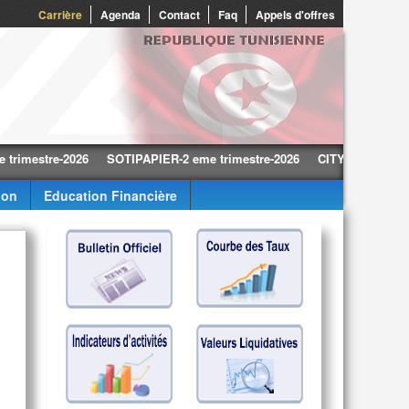
Carrière
Agenda
Contact
Faq
Appels d'offres
stre-2026
SOTIPAPIER-2 eme trimestre-2026
CITY CARS-2 eme trime
ion
Education Financière