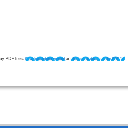
lay PDF files.
or
Download adobe Acrobat
click here to download the PDF file.