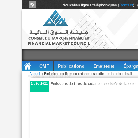
Nouvelles lignes téléphoniques (
Contact
) :
CMF
Publications
Emetteurs
Épargn
Vous êtes ici
Accueil
» Emissions de titres de créance : sociétés de la cote : détail
Accès à l'information
1 déc 2021
Emissions de titres de créance : sociétés de la cote :