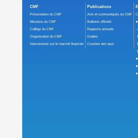
CMF
Publications
E
Présentation du CMF
Avis et communiqués du CMF
C
Missions du CMF
Bulletins officiels
►
Collège du CMF
Rapports annuels
Organisation du CMF
Guides
Intervenants sur le marché financier
Courbes des taux
►
►
►