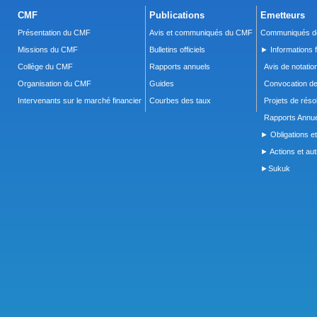
CMF
Publications
Emetteurs
Présentation du CMF
Avis et communiqués du CMF
Communiqués de
Missions du CMF
Bulletins officiels
► Informations f
Collège du CMF
Rapports annuels
Avis de notatio
Organisation du CMF
Guides
Convocation d
Intervenants sur le marché financier
Courbes des taux
Projets de réso
Rapports Annue
► Obligations et
► Actions et autr
►Sukuk