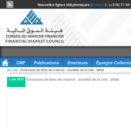
Nouvelles lignes téléphoniques (
Contact
) : (+216) 71 94
CMF
Publications
Emetteurs
Épargne Collecti
Vous êtes ici
Accueil
» Emissions de titres de créance : sociétés de la cote : détail
Accès à l'information
1 avr 2017
Emissions de titres de créance : sociétés de la cote : détail