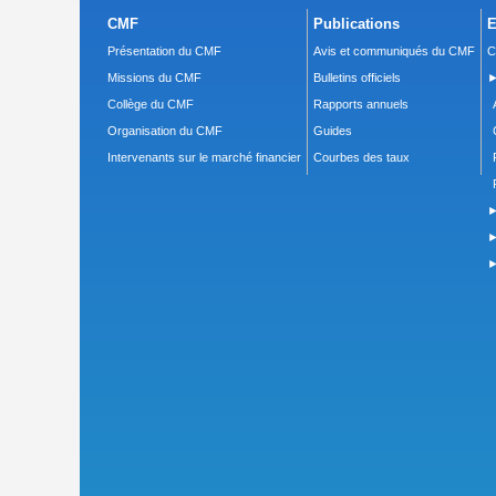
CMF
Publications
E
Présentation du CMF
Avis et communiqués du CMF
C
Missions du CMF
Bulletins officiels
►
Collège du CMF
Rapports annuels
Organisation du CMF
Guides
Intervenants sur le marché financier
Courbes des taux
►
►
►