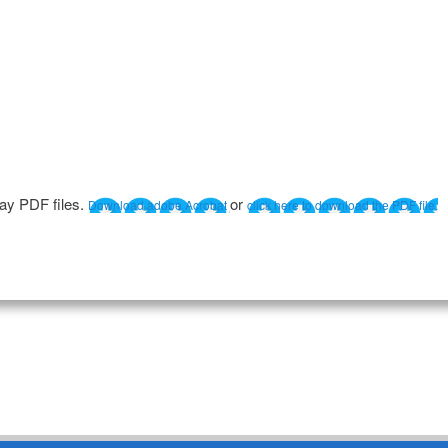
lay PDF files.
or
Download adobe Acrobat
click here to download the PDF file.