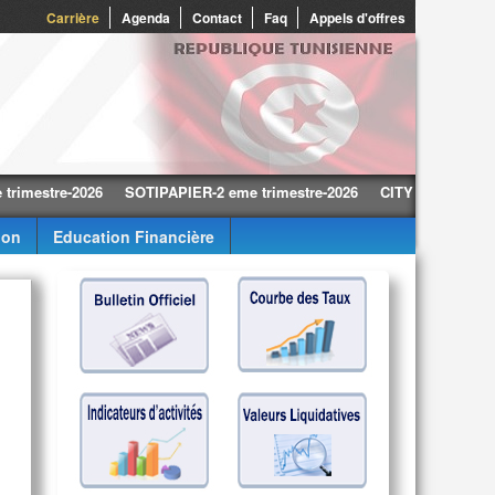
0
Carrière
Agenda
Contact
Faq
Appels d'offres
tre-2026
SOTIPAPIER-2 eme trimestre-2026
CITY CARS-2 eme trime
ion
Education Financière