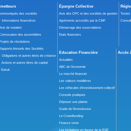
metteurs
Épargne Collective
Régle
ommuniqués des sociétés
Avis des OPC et des sociétés de gestion
Textes
 Informations financières
Agréments accordés par le CMF
Consult
Avis de notation
Démarrage des souscriptions
Convocation des assemblées
Etats financiers
Projets de résolutions
Rapports Annuels des Sociétés
Education Financière
Accès à
 Obligations et autres titres de créance
Actualités
 Actions et autres titres de capital
ABC de l’économie
Sukuk
Le marché financier
Les valeurs mobilières
Les véhicules d’investissement collectif
Conseils pratiques
Déposer une plainte
Guide de l’investisseur
Le Crowdfunding
Finance verte
Les incitations en faveur de la RSE