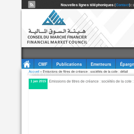
Nouvelles lignes téléphoniques (
Contact
) :
CMF
Publications
Emetteurs
Épargn
Vous êtes ici
Accueil
» Emissions de titres de créance : sociétés de la cote : détail
Accès à l'information
1 jan 2015
Emissions de titres de créance : sociétés de la cote :