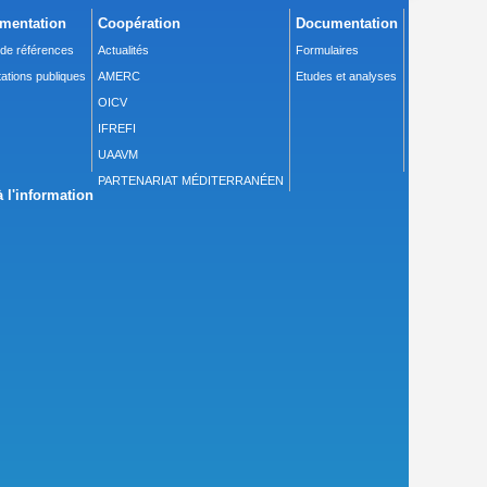
mentation
Coopération
Documentation
 de références
Actualités
Formulaires
ations publiques
AMERC
Etudes et analyses
OICV
IFREFI
UAAVM
PARTENARIAT MÉDITERRANÉEN
 l'information