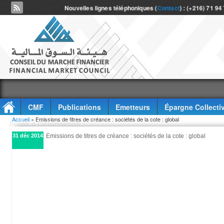
Nouvelles lignes téléphoniques (
Contact
) : (+216) 71 94
CMF
Publications
Emetteurs
Épargne Collecti
Vous êtes ici
Accueil
» Emissions de titres de créance : sociétés de la cote : global
Accès à l'information
31 déc 2014
Emissions de titres de créance : sociétés de la cote : global