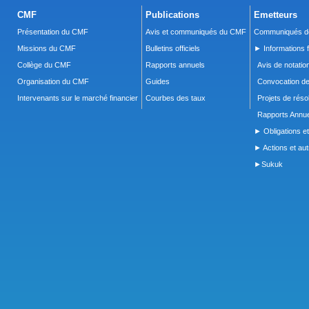
CMF
Publications
Emetteurs
Présentation du CMF
Avis et communiqués du CMF
Communiqués de
Missions du CMF
Bulletins officiels
► Informations f
Collège du CMF
Rapports annuels
Avis de notatio
Organisation du CMF
Guides
Convocation d
Intervenants sur le marché financier
Courbes des taux
Projets de réso
Rapports Annue
► Obligations et
► Actions et autr
►Sukuk