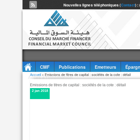
Nouvelles lignes téléphoniques (
Contact
) :
CMF
Publications
Emetteurs
Épargn
Vous êtes ici
Accueil
» Emissions de titres de capital : sociétés de la cote : détail
Accès à l'information
Emissions de titres de capital : sociétés de la cote : détail
2 jan 2018