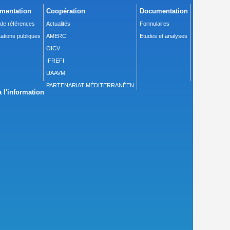
mentation
Coopération
Documentation
 de références
Actualités
Formulaires
ations publiques
AMERC
Etudes et analyses
OICV
IFREFI
UAAVM
PARTENARIAT MÉDITERRANÉEN
 l'information