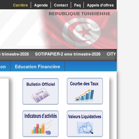
0
Carrière
Agenda
Contact
Faq
Appels d'offres
tre-2026
SOTIPAPIER-2 eme trimestre-2026
CITY CARS-2 eme trimes
ion
Education Financière