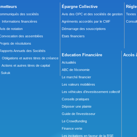
metteurs
Épargne Collective
Régle
ommuniqués des sociétés
Avis des OPC et des sociétés de gestion
Textes
 Informations financières
Agréments accordés par le CMF
Consult
Avis de notation
Démarrage des souscriptions
Convocation des assemblées
Etats financiers
Projets de résolutions
Rapports Annuels des Sociétés
Education Financière
Accès à
 Obligations et autres titres de créance
Actualités
 Actions et autres titres de capital
ABC de l’économie
Sukuk
Le marché financier
Les valeurs mobilières
Les véhicules d’investissement collectif
Conseils pratiques
Déposer une plainte
Guide de l’investisseur
Le Crowdfunding
Finance verte
Les incitations en faveur de la RSE