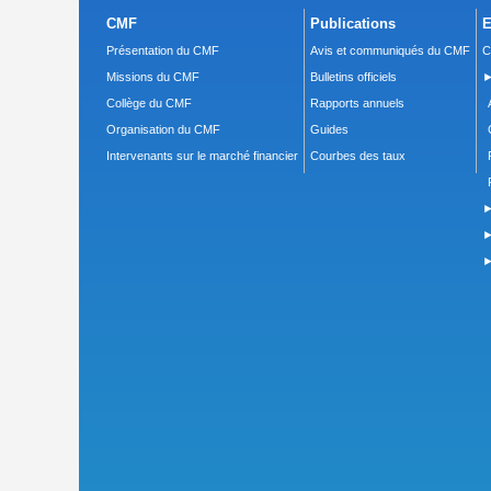
CMF
Publications
E
Présentation du CMF
Avis et communiqués du CMF
C
Missions du CMF
Bulletins officiels
►
Collège du CMF
Rapports annuels
Organisation du CMF
Guides
Intervenants sur le marché financier
Courbes des taux
►
►
►