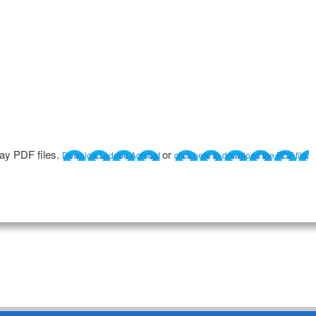
lay PDF files.
or
Download adobe Acrobat
click here to download the PDF file.