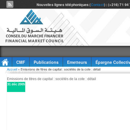
Nouvelles lignes téléphoniques (
Contact
) : (+216) 71 94
CMF
Publications
Emetteurs
Épargne Collecti
Vous êtes ici
Accueil
» Emissions de titres de capital : sociétés de la cote : détail
Accès à l'information
Emissions de titres de capital : sociétés de la cote : détail
31 déc 2005