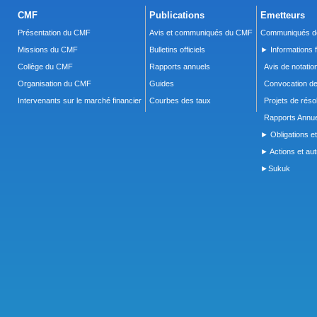
CMF
Publications
Emetteurs
Présentation du CMF
Avis et communiqués du CMF
Communiqués de
Missions du CMF
Bulletins officiels
► Informations f
Collège du CMF
Rapports annuels
Avis de notatio
Organisation du CMF
Guides
Convocation d
Intervenants sur le marché financier
Courbes des taux
Projets de réso
Rapports Annue
► Obligations et
► Actions et autr
►Sukuk