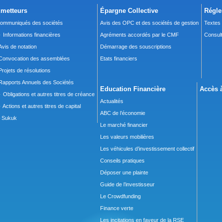
metteurs
Épargne Collective
Régle
ommuniqués des sociétés
Avis des OPC et des sociétés de gestion
Textes
 Informations financières
Agréments accordés par le CMF
Consult
Avis de notation
Démarrage des souscriptions
Convocation des assemblées
Etats financiers
Projets de résolutions
Rapports Annuels des Sociétés
Education Financière
Accès à
 Obligations et autres titres de créance
Actualités
 Actions et autres titres de capital
ABC de l’économie
Sukuk
Le marché financier
Les valeurs mobilières
Les véhicules d’investissement collectif
Conseils pratiques
Déposer une plainte
Guide de l’investisseur
Le Crowdfunding
Finance verte
Les incitations en faveur de la RSE