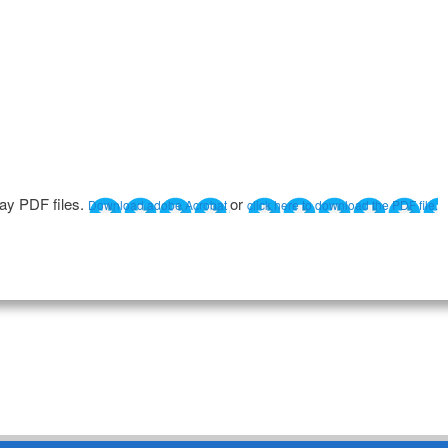
lay PDF files.
or
Download adobe Acrobat
click here to download the PDF file.