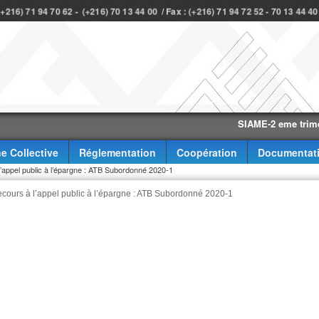
 (+216) 71 94 70 62 - (+216) 70 13 44 00 / Fax : (+216) 71 94 72 52 - 70 13 44 4
SIAME-2 eme trimestre-2
e Collective
Réglementation
Coopération
Documentat
’appel public à l’épargne : ATB Subordonné 2020‐1
cours à l’appel public à l’épargne : ATB Subordonné 2020‐1