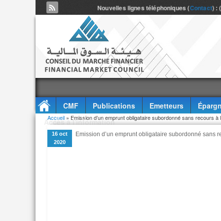
Nouvelles lignes téléphoniques (
Contact
) :
CMF
Publications
Emetteurs
Épargn
Vous êtes ici
Accueil
» Emission d’un emprunt obligataire subordonné sans recours à l
Accès à l'information
16 oct
Emission d’un emprunt obligataire subordonné sans re
2020