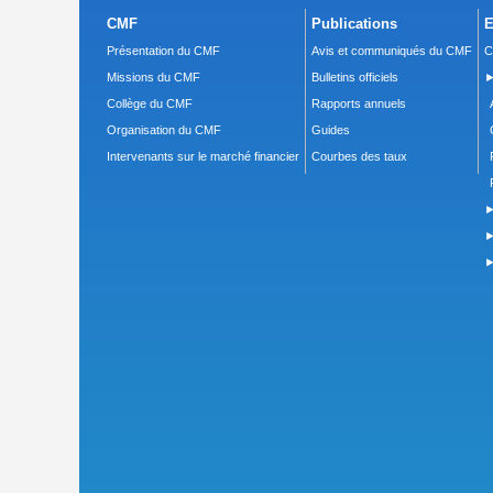
CMF
Publications
E
Présentation du CMF
Avis et communiqués du CMF
C
Missions du CMF
Bulletins officiels
►
Collège du CMF
Rapports annuels
Organisation du CMF
Guides
Intervenants sur le marché financier
Courbes des taux
►
►
►