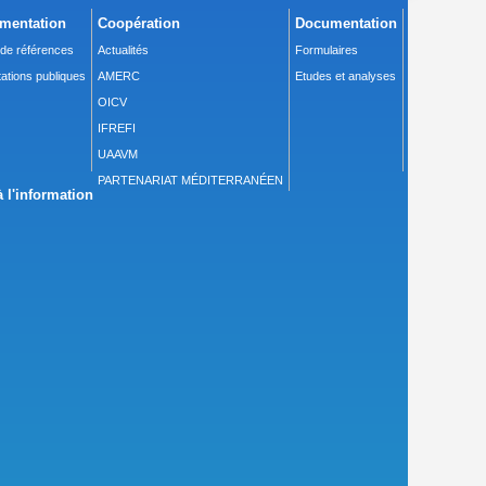
mentation
Coopération
Documentation
 de références
Actualités
Formulaires
ations publiques
AMERC
Etudes et analyses
OICV
IFREFI
UAAVM
PARTENARIAT MÉDITERRANÉEN
 l'information