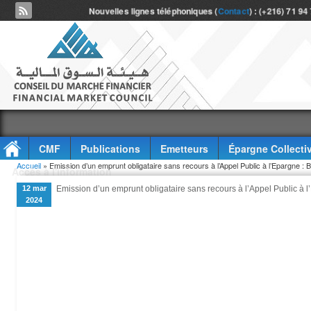
Nouvelles lignes téléphoniques (
Contact
) : (+216) 71 94
CMF
Publications
Emetteurs
Épargne Collecti
Vous êtes ici
Accueil
» Emission d’un emprunt obligataire sans recours à l’Appel Public à l’Epargne
Accès à l'information
12 mar
Emission d’un emprunt obligataire sans recours à l’Appel Public à
2024