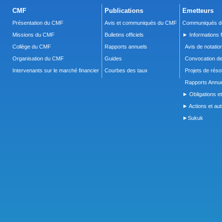
CMF
Publications
Emetteurs
Présentation du CMF
Avis et communiqués du CMF
Communiqués de
Missions du CMF
Bulletins officiels
► Informations f
Collège du CMF
Rapports annuels
Avis de notatio
Organisation du CMF
Guides
Convocation d
Intervenants sur le marché financier
Courbes des taux
Projets de réso
Rapports Annue
► Obligations et
► Actions et autr
►Sukuk