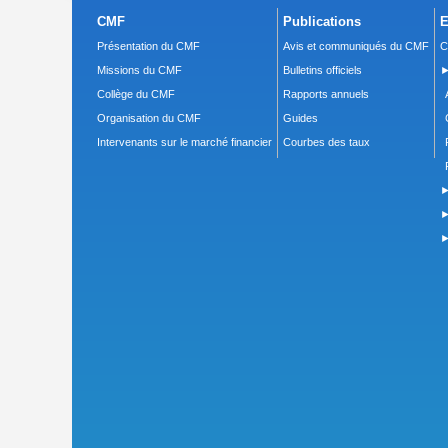
CMF
Publications
E
Présentation du CMF
Avis et communiqués du CMF
C
Missions du CMF
Bulletins officiels
►
Collège du CMF
Rapports annuels
Organisation du CMF
Guides
Intervenants sur le marché financier
Courbes des taux
►
►
►