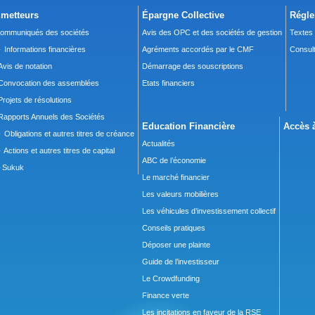
metteurs
Épargne Collective
Régle
ommuniqués des sociétés
Avis des OPC et des sociétés de gestion
Textes
 Informations financières
Agréments accordés par le CMF
Consult
Avis de notation
Démarrage des souscriptions
Convocation des assemblées
Etats financiers
Projets de résolutions
Rapports Annuels des Sociétés
Education Financière
Accès à
 Obligations et autres titres de créance
Actualités
 Actions et autres titres de capital
ABC de l’économie
Sukuk
Le marché financier
Les valeurs mobilières
Les véhicules d’investissement collectif
Conseils pratiques
Déposer une plainte
Guide de l’investisseur
Le Crowdfunding
Finance verte
Les incitations en faveur de la RSE