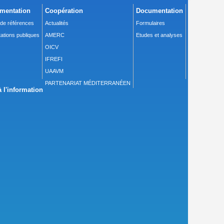
mentation
Coopération
Documentation
 de références
Actualités
Formulaires
ations publiques
AMERC
Etudes et analyses
OICV
IFREFI
UAAVM
PARTENARIAT MÉDITERRANÉEN
 l'information