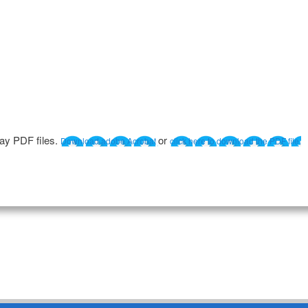
lay PDF files.
or
Download adobe Acrobat
click here to download the PDF file.