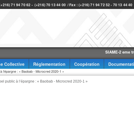
 (+216) 71 94 70 62 - (+216) 70 13 44 00 / Fax : (+216) 71 94 72 52 - 70 13 44 4
SIAME-2 eme trimestre
e Collective
Réglementation
Coopération
Documentat
 à l’épargne : « Baobab ‐ Microcred 2020‐1 »
pel public à l’épargne : « Baobab ‐ Microcred 2020‐1 »