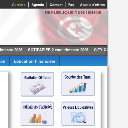
0
Carrière
Agenda
Contact
Faq
Appels d'offres
-2026
SOTIPAPIER-2 eme trimestre-2026
CITY CARS-2 eme trimestr
ion
Education Financière