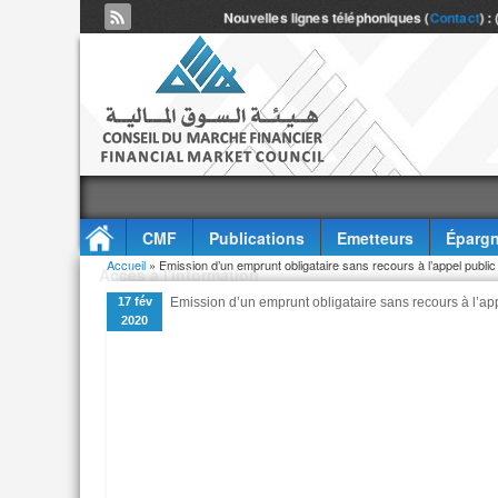
Nouvelles lignes téléphoniques (
Contact
) :
CMF
Publications
Emetteurs
Épargn
Vous êtes ici
Accueil
» Emission d’un emprunt obligataire sans recours à l’appel public
Accès à l'information
17 fév
Emission d’un emprunt obligataire sans recours à l’ap
2020