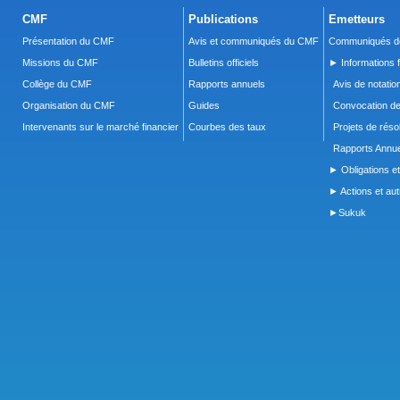
CMF
Publications
Emetteurs
Présentation du CMF
Avis et communiqués du CMF
Communiqués de
Missions du CMF
Bulletins officiels
► Informations f
Collège du CMF
Rapports annuels
Avis de notatio
Organisation du CMF
Guides
Convocation d
Intervenants sur le marché financier
Courbes des taux
Projets de réso
Rapports Annue
► Obligations et
► Actions et autr
►Sukuk