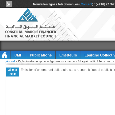
Nouvelles lignes téléphoniques (
Contact
) : (+216) 71 94
CMF
Publications
Emetteurs
Épargne Collecti
Vous êtes ici
Accueil
» Emission d’un emprunt obligataire sans recours à l’appel public à l’épargne : «
Accès à l'information
27 mar
Emission d’un emprunt obligataire sans recours à l’appel public à l
2020