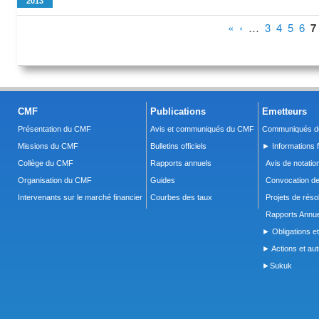
2013
Pages
«
‹
…
3
4
5
6
7
CMF
Publications
Emetteurs
Présentation du CMF
Avis et communiqués du CMF
Communiqués de
Missions du CMF
Bulletins officiels
► Informations f
Collège du CMF
Rapports annuels
Avis de notatio
Organisation du CMF
Guides
Convocation d
Intervenants sur le marché financier
Courbes des taux
Projets de réso
Rapports Annue
► Obligations et
► Actions et autr
►Sukuk