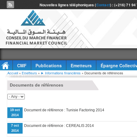
Nouvelles lignes téléphoniques (
Contact
) : (+216) 71 94
CMF
Publications
Emetteurs
Épargne Collecti
Vous êtes ici
Accueil
»
Emetteurs
»
► Informations financières
» Documents de références
Accès à l'information
Documents de références
19 oct
Document de référence : Tunisie Factoring 2014
2014
7 oct
Document de référence : CEREALIS 2014
2014