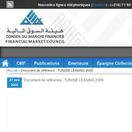
Nouvelles lignes téléphoniques (
Contact
) : (+216) 71 94
CMF
Publications
Emetteurs
Épargne Collecti
Vous êtes ici
Accueil
» Document de référence : TUNISIE LEASING 2009
Accès à l'information
27 aoû
Document de référence : TUNISIE LEASING 2009
2009