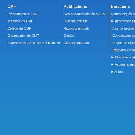
CMF
Publications
Emetteurs
Présentation du CMF
Avis et communiqués du CMF
Communiqués de
Missions du CMF
Bulletins officiels
► Informations f
Collège du CMF
Rapports annuels
Avis de notatio
Organisation du CMF
Guides
Convocation d
Intervenants sur le marché financier
Courbes des taux
Projets de réso
Rapports Annue
► Obligations et
► Actions et autr
►Sukuk