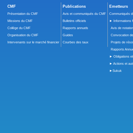
CMF
Publications
Emetteurs
Présentation du CMF
Avis et communiqués du CMF
Communiqués de
Missions du CMF
Bulletins officiels
► Informations f
Collège du CMF
Rapports annuels
Avis de notatio
Organisation du CMF
Guides
Convocation d
Intervenants sur le marché financier
Courbes des taux
Projets de réso
Rapports Annue
► Obligations et
► Actions et autr
►Sukuk