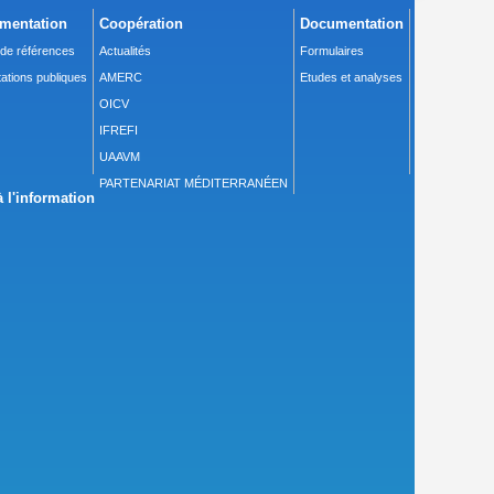
mentation
Coopération
Documentation
 de références
Actualités
Formulaires
ations publiques
AMERC
Etudes et analyses
OICV
IFREFI
UAAVM
PARTENARIAT MÉDITERRANÉEN
 l'information