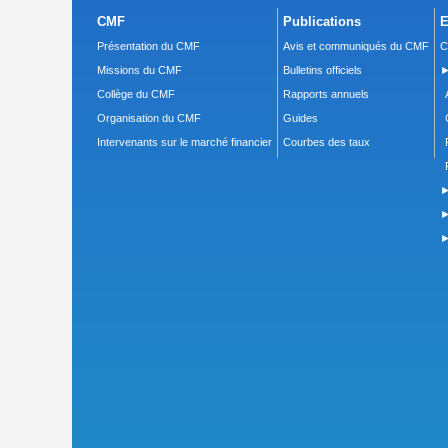
CMF
Publications
E
Présentation du CMF
Avis et communiqués du CMF
C
Missions du CMF
Bulletins officiels
►
Collège du CMF
Rapports annuels
Organisation du CMF
Guides
Intervenants sur le marché financier
Courbes des taux
►
►
►