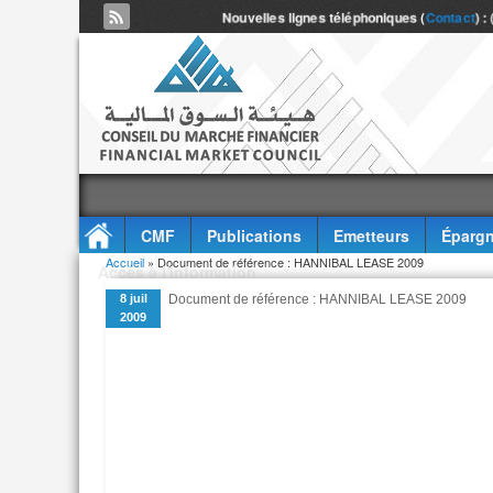
Nouvelles lignes téléphoniques (
Contact
) :
CMF
Publications
Emetteurs
Épargn
Vous êtes ici
Accueil
» Document de référence : HANNIBAL LEASE 2009
Accès à l'information
8 juil
Document de référence : HANNIBAL LEASE 2009
2009