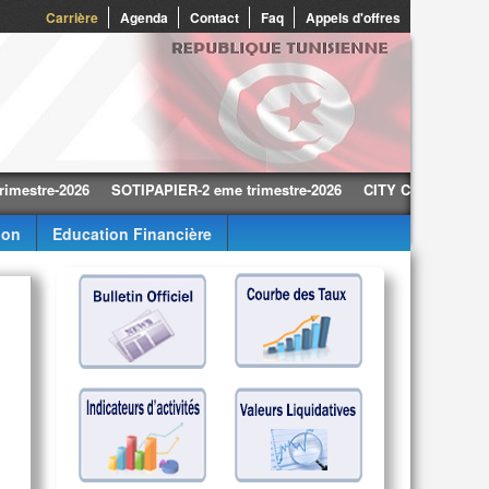
0
Carrière
Agenda
Contact
Faq
Appels d'offres
e-2026
SOTIPAPIER-2 eme trimestre-2026
CITY CARS-2 eme trimest
ion
Education Financière