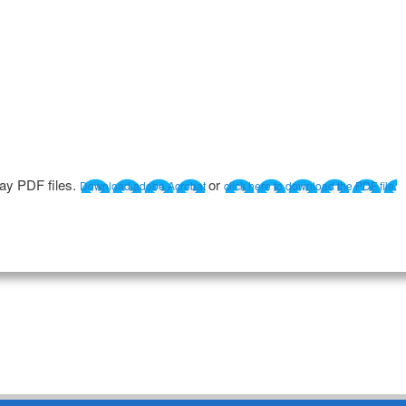
lay PDF files.
or
Download adobe Acrobat
click here to download the PDF file.