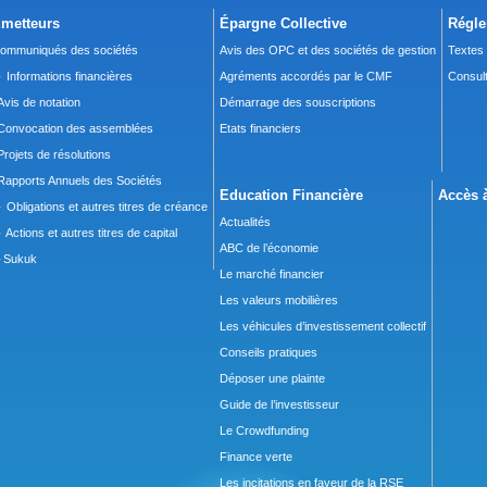
metteurs
Épargne Collective
Régle
ommuniqués des sociétés
Avis des OPC et des sociétés de gestion
Textes
 Informations financières
Agréments accordés par le CMF
Consult
Avis de notation
Démarrage des souscriptions
Convocation des assemblées
Etats financiers
Projets de résolutions
Rapports Annuels des Sociétés
Education Financière
Accès à
 Obligations et autres titres de créance
Actualités
 Actions et autres titres de capital
ABC de l’économie
Sukuk
Le marché financier
Les valeurs mobilières
Les véhicules d’investissement collectif
Conseils pratiques
Déposer une plainte
Guide de l’investisseur
Le Crowdfunding
Finance verte
Les incitations en faveur de la RSE