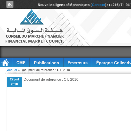
Nouvelles lignes téléphoniques (
Contact
) : (+216) 71 94
CMF
Publications
Emetteurs
Épargne Collecti
Vous êtes ici
Accueil
» Document de référence : CIL 2010
Accès à l'information
22 juil
Document de référence : CIL 2010
2010