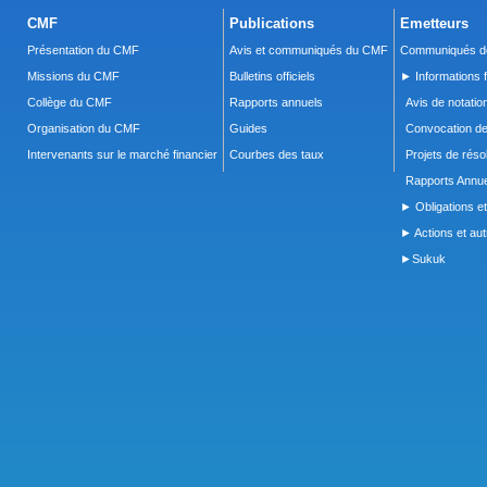
CMF
Publications
Emetteurs
Présentation du CMF
Avis et communiqués du CMF
Communiqués de
Missions du CMF
Bulletins officiels
► Informations f
Collège du CMF
Rapports annuels
Avis de notatio
Organisation du CMF
Guides
Convocation d
Intervenants sur le marché financier
Courbes des taux
Projets de réso
Rapports Annue
► Obligations et
► Actions et autr
►Sukuk