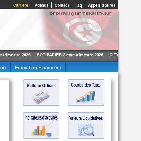
Carrière
Agenda
Contact
Faq
Appels d'offres
stre-2026
SOTIPAPIER-2 eme trimestre-2026
CITY CARS-2 eme trime
ion
Education Financière