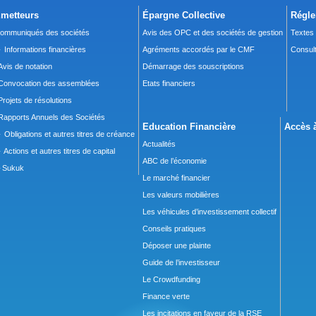
metteurs
Épargne Collective
Régle
ommuniqués des sociétés
Avis des OPC et des sociétés de gestion
Textes
 Informations financières
Agréments accordés par le CMF
Consult
Avis de notation
Démarrage des souscriptions
Convocation des assemblées
Etats financiers
Projets de résolutions
Rapports Annuels des Sociétés
Education Financière
Accès à
 Obligations et autres titres de créance
Actualités
 Actions et autres titres de capital
ABC de l’économie
Sukuk
Le marché financier
Les valeurs mobilières
Les véhicules d’investissement collectif
Conseils pratiques
Déposer une plainte
Guide de l’investisseur
Le Crowdfunding
Finance verte
Les incitations en faveur de la RSE