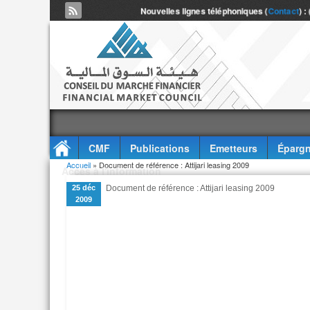
Nouvelles lignes téléphoniques (
Contact
) :
CMF
Publications
Emetteurs
Épargn
Vous êtes ici
Accueil
» Document de référence : Attijari leasing 2009
Accès à l'information
25 déc
Document de référence : Attijari leasing 2009
2009