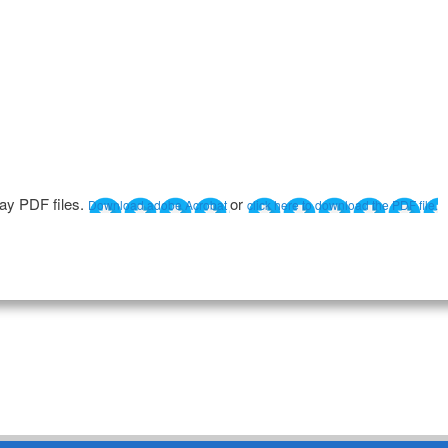
lay PDF files.
or
Download adobe Acrobat
click here to download the PDF file.