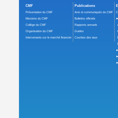
CMF
Publications
E
Présentation du CMF
Avis et communiqués du CMF
C
Missions du CMF
Bulletins officiels
►
Collège du CMF
Rapports annuels
Organisation du CMF
Guides
Intervenants sur le marché financier
Courbes des taux
►
►
►