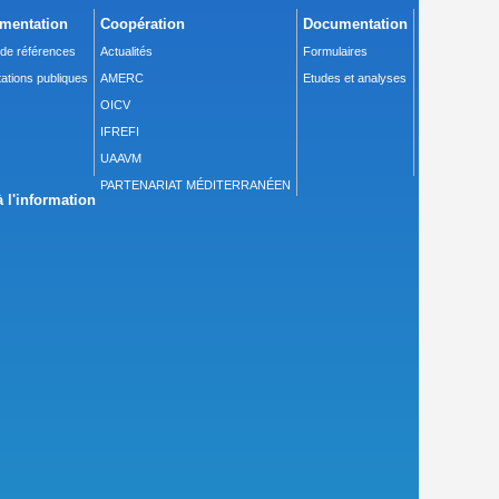
mentation
Coopération
Documentation
 de références
Actualités
Formulaires
ations publiques
AMERC
Etudes et analyses
OICV
IFREFI
UAAVM
PARTENARIAT MÉDITERRANÉEN
 l'information