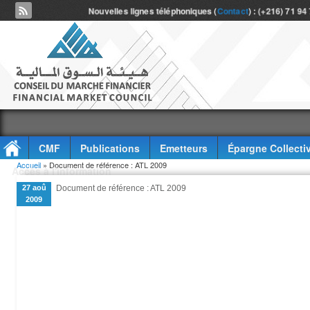
Nouvelles lignes téléphoniques (
Contact
) : (+216) 71 94
CMF
Publications
Emetteurs
Épargne Collecti
Vous êtes ici
Accueil
» Document de référence : ATL 2009
Accès à l'information
27 aoû
Document de référence : ATL 2009
2009