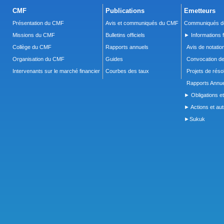
CMF
Publications
Emetteurs
Présentation du CMF
Avis et communiqués du CMF
Communiqués de
Missions du CMF
Bulletins officiels
► Informations f
Collège du CMF
Rapports annuels
Avis de notatio
Organisation du CMF
Guides
Convocation d
Intervenants sur le marché financier
Courbes des taux
Projets de réso
Rapports Annue
► Obligations et
► Actions et autr
►Sukuk