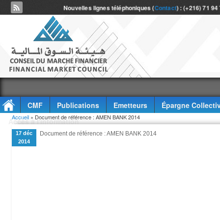
Nouvelles lignes téléphoniques (
Contact
) : (+216) 71 94
CMF
Publications
Emetteurs
Épargne Collecti
Vous êtes ici
Accueil
» Document de référence : AMEN BANK 2014
Accès à l'information
17 déc
Document de référence : AMEN BANK 2014
2014