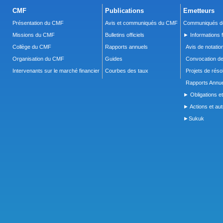
CMF
Publications
Emetteurs
Présentation du CMF
Avis et communiqués du CMF
Communiqués de
Missions du CMF
Bulletins officiels
► Informations f
Collège du CMF
Rapports annuels
Avis de notatio
Organisation du CMF
Guides
Convocation d
Intervenants sur le marché financier
Courbes des taux
Projets de réso
Rapports Annue
► Obligations et
► Actions et autr
►Sukuk