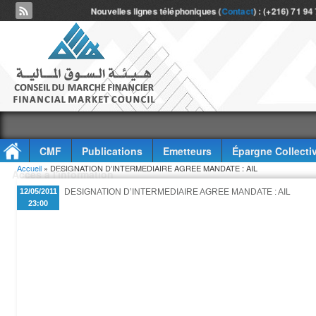
Nouvelles lignes téléphoniques (
Contact
) : (+216) 71 94
CMF
Publications
Emetteurs
Épargne Collecti
Vous êtes ici
Accueil
» DESIGNATION D’INTERMEDIAIRE AGREE MANDATE : AIL
Accès à l'information
12/05/2011
DESIGNATION D’INTERMEDIAIRE AGREE MANDATE : AIL
23:00