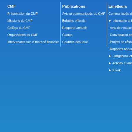
CMF
Publications
Emetteurs
Présentation du CMF
Avis et communiqués du CMF
Communiqués de
Missions du CMF
Bulletins officiels
► Informations f
Collège du CMF
Rapports annuels
Avis de notatio
Organisation du CMF
Guides
Convocation d
Intervenants sur le marché financier
Courbes des taux
Projets de réso
Rapports Annue
► Obligations et
► Actions et autr
►Sukuk