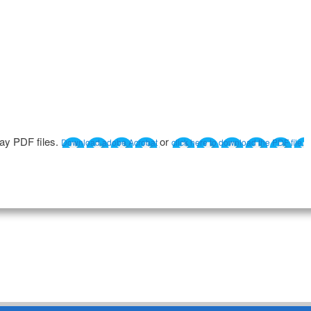
lay PDF files.
or
Download adobe Acrobat
click here to download the PDF file.