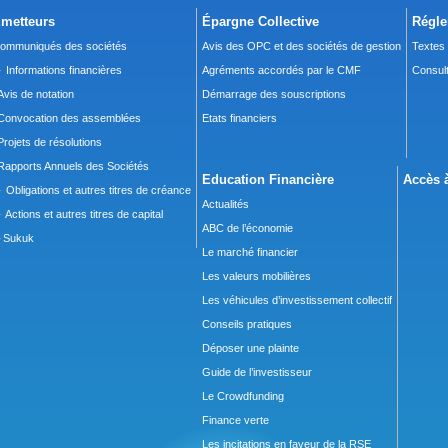
metteurs
Épargne Collective
Régle
ommuniqués des sociétés
Avis des OPC et des sociétés de gestion
Textes
 Informations financières
Agréments accordés par le CMF
Consult
Avis de notation
Démarrage des souscriptions
Convocation des assemblées
Etats financiers
Projets de résolutions
Rapports Annuels des Sociétés
Education Financière
Accès à
 Obligations et autres titres de créance
Actualités
 Actions et autres titres de capital
ABC de l’économie
Sukuk
Le marché financier
Les valeurs mobilières
Les véhicules d’investissement collectif
Conseils pratiques
Déposer une plainte
Guide de l’investisseur
Le Crowdfunding
Finance verte
Les incitations en faveur de la RSE