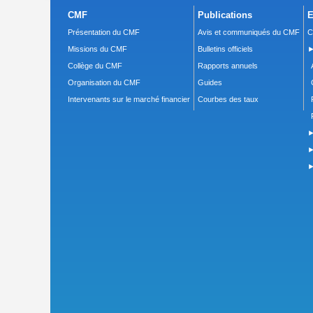
CMF
Publications
E
Présentation du CMF
Avis et communiqués du CMF
C
Missions du CMF
Bulletins officiels
►
Collège du CMF
Rapports annuels
Organisation du CMF
Guides
Intervenants sur le marché financier
Courbes des taux
►
►
►