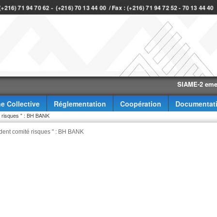
 (+216) 71 94 70 62 - (+216) 70 13 44 00 / Fax : (+216) 71 94 72 52 - 70 13 44 4
SIAME-2 eme trimes
e Collective
Réglementation
Coopération
Documentat
é risques " : BH BANK
dent comité risques " : BH BANK