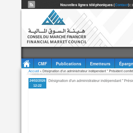
Nouvelles lignes téléphoniques (
Contact
) :
CMF
Publications
Emetteurs
Épargn
Vous êtes ici
Accueil
» Désignation d'un administrateur indépendant " Président comit
Accès à l'information
24/02/2026
Désignation d'un administrateur indépendant " Prési
12:22