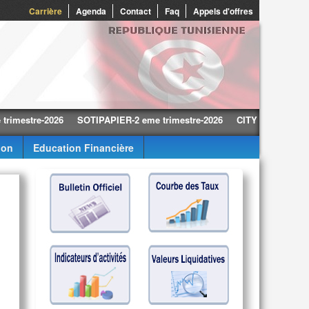
0
Carrière
Agenda
Contact
Faq
Appels d'offres
tre-2026
SOTIPAPIER-2 eme trimestre-2026
CITY CARS-2 eme trime
ion
Education Financière