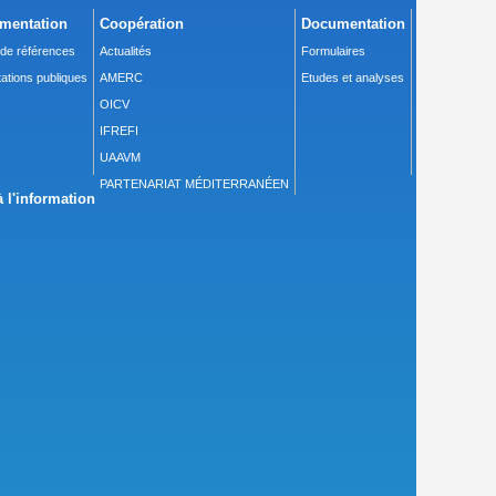
mentation
Coopération
Documentation
 de références
Actualités
Formulaires
ations publiques
AMERC
Etudes et analyses
OICV
IFREFI
UAAVM
PARTENARIAT MÉDITERRANÉEN
 l'information