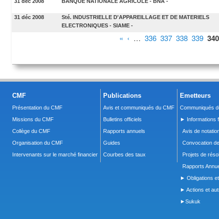
31 déc 2008
BANQUE NATIONALE AGRICOLE - BNA -
31 déc 2008
Sté. INDUSTRIELLE D'APPAREILLAGE ET DE MATERIELS
ELECTRONIQUES - SIAME -
Pages
«
‹
…
336
337
338
339
340
CMF
Publications
Emetteurs
Présentation du CMF
Avis et communiqués du CMF
Communiqués de
Missions du CMF
Bulletins officiels
► Informations f
Collège du CMF
Rapports annuels
Avis de notatio
Organisation du CMF
Guides
Convocation d
Intervenants sur le marché financier
Courbes des taux
Projets de réso
Rapports Annue
► Obligations et
► Actions et autr
►Sukuk