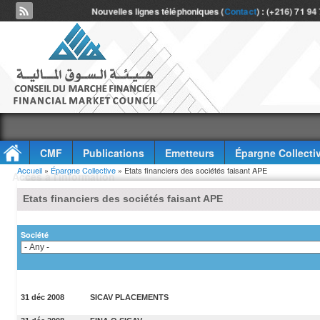
Nouvelles lignes téléphoniques (
Contact
) : (+216) 71 94
CMF
Publications
Emetteurs
Épargne Collecti
Vous êtes ici
Accueil
»
Épargne Collective
» Etats financiers des sociétés faisant APE
Accès à l'information
Etats financiers des sociétés faisant APE
Société
31 déc 2008
SICAV PLACEMENTS