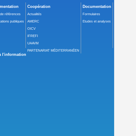
mentation
Coopération
Documentation
 de références
Actualités
Formulaires
ations publiques
AMERC
Etudes et analyses
OICV
IFREFI
UAAVM
PARTENARIAT MÉDITERRANÉEN
 l'information