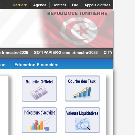
0
Carrière
Agenda
Contact
Faq
Appels d'offres
re-2026
SOTIPAPIER-2 eme trimestre-2026
CITY CARS-2 eme trimes
ion
Education Financière