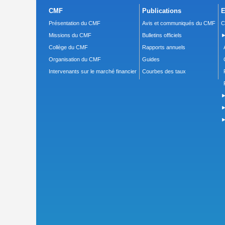
CMF
Publications
E
Présentation du CMF
Avis et communiqués du CMF
C
Missions du CMF
Bulletins officiels
►
Collège du CMF
Rapports annuels
Organisation du CMF
Guides
Intervenants sur le marché financier
Courbes des taux
►
►
►