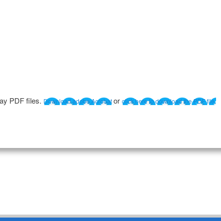
lay PDF files.
or
Download adobe Acrobat
click here to download the PDF file.