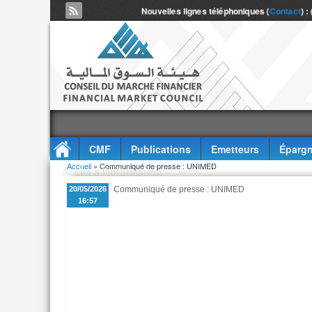
Nouvelles lignes téléphoniques (
Contact
) :
CMF
Publications
Emetteurs
Épargn
Vous êtes ici
Accueil
» Communiqué de presse : UNIMED
Accès à l'information
20/05/2026
Communiqué de presse : UNIMED
16:57