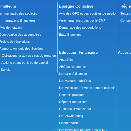
metteurs
Épargne Collective
Régle
ommuniqués des sociétés
Avis des OPC et des sociétés de gestion
Textes
 Informations financières
Agréments accordés par le CMF
Consult
Avis de notation
Démarrage des souscriptions
Convocation des assemblées
Etats financiers
Projets de résolutions
Rapports Annuels des Sociétés
Education Financière
Accès à
 Obligations et autres titres de créance
Actualités
 Actions et autres titres de capital
ABC de l’économie
Sukuk
Le marché financier
Les valeurs mobilières
Les véhicules d’investissement collectif
Conseils pratiques
Déposer une plainte
Guide de l’investisseur
Le Crowdfunding
Finance verte
Les incitations en faveur de la RSE