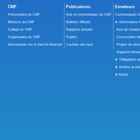
CMF
Publications
Emetteurs
Présentation du CMF
Avis et communiqués du CMF
Communiqués de
Missions du CMF
Bulletins officiels
► Informations f
Collège du CMF
Rapports annuels
Avis de notatio
Organisation du CMF
Guides
Convocation d
Intervenants sur le marché financier
Courbes des taux
Projets de réso
Rapports Annue
► Obligations et
► Actions et autr
►Sukuk