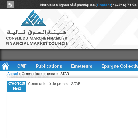
Nouvelles lignes téléphoniques (
Contact
) : (+216) 71 94
CMF
Publications
Emetteurs
Épargne Collecti
Vous êtes ici
Accueil
» Communiqué de presse : STAR
Accès à l'information
07/03/2025
Communiqué de presse : STAR
14:03