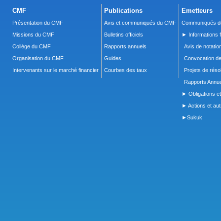
CMF
Publications
Emetteurs
Présentation du CMF
Avis et communiqués du CMF
Communiqués de
Missions du CMF
Bulletins officiels
► Informations f
Collège du CMF
Rapports annuels
Avis de notatio
Organisation du CMF
Guides
Convocation d
Intervenants sur le marché financier
Courbes des taux
Projets de réso
Rapports Annue
► Obligations et
► Actions et autr
►Sukuk