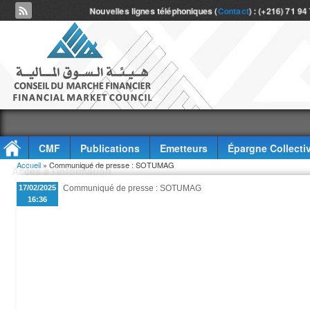
Nouvelles lignes téléphoniques (
Contact
) : (+216) 71 94
CMF
Publications
Emetteurs
Épargne Collecti
Vous êtes ici
Accueil
» Communiqué de presse : SOTUMAG
Accès à l'information
17/02/2025
Communiqué de presse : SOTUMAG
16:36