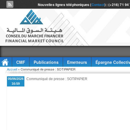
Nouvelles lignes téléphoniques (
Contact
) : (+216) 71 94
CMF
Publications
Emetteurs
Épargne Collecti
Vous êtes ici
Accueil
» Communiqué de presse : SOTIPAPIER
Accès à l'information
05/06/2026
Communiqué de presse : SOTIPAPIER
16:59