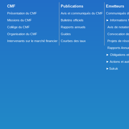
CMF
Publications
Emetteurs
Présentation du CMF
Avis et communiqués du CMF
Communiqués de
Missions du CMF
Bulletins officiels
► Informations f
Collège du CMF
Rapports annuels
Avis de notatio
Organisation du CMF
Guides
Convocation d
Intervenants sur le marché financier
Courbes des taux
Projets de réso
Rapports Annue
► Obligations et
► Actions et autr
►Sukuk