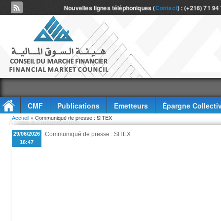
Nouvelles lignes téléphoniques (
Contact
) : (+216) 71 94
CMF
Publications
Emetteurs
Épargne Collecti
Vous êtes ici
Accueil
» Communiqué de presse : SITEX
Accès à l'information
29/06/2026
Communiqué de presse : SITEX
16:47