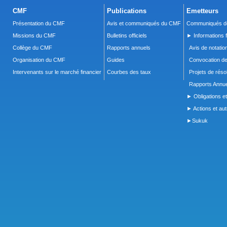
CMF
Publications
Emetteurs
Présentation du CMF
Avis et communiqués du CMF
Communiqués de
Missions du CMF
Bulletins officiels
► Informations f
Collège du CMF
Rapports annuels
Avis de notatio
Organisation du CMF
Guides
Convocation d
Intervenants sur le marché financier
Courbes des taux
Projets de réso
Rapports Annue
► Obligations et
► Actions et autr
►Sukuk