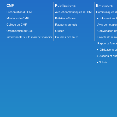
CMF
Publications
Emetteurs
Présentation du CMF
Avis et communiqués du CMF
Communiqués de
Missions du CMF
Bulletins officiels
► Informations f
Collège du CMF
Rapports annuels
Avis de notatio
Organisation du CMF
Guides
Convocation d
Intervenants sur le marché financier
Courbes des taux
Projets de réso
Rapports Annue
► Obligations et
► Actions et autr
►Sukuk