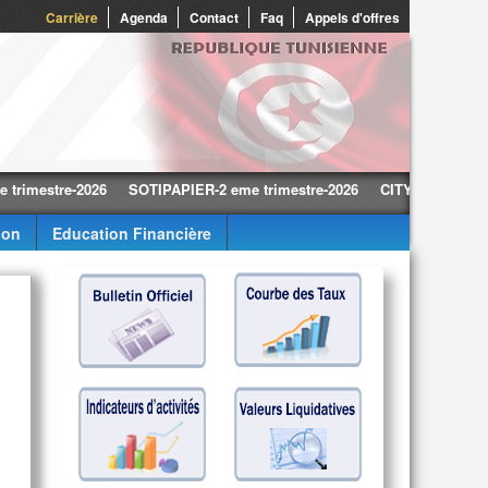
Carrière
Agenda
Contact
Faq
Appels d'offres
stre-2026
SOTIPAPIER-2 eme trimestre-2026
CITY CARS-2 eme trim
ion
Education Financière