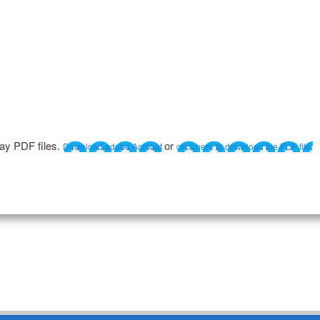
lay PDF files.
or
Download adobe Acrobat
click here to download the PDF file.