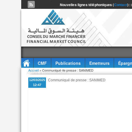
Nouvelles lignes téléphoniques (
Contact
) :
CMF
Publications
Emetteurs
Épargn
Vous êtes ici
Accueil
» Communiqué de presse : SANIMED
Accès à l'information
12/03/2025
Communiqué de presse : SANIMED
12:47