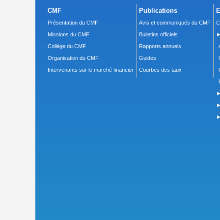
CMF
Publications
E
Présentation du CMF
Avis et communiqués du CMF
C
Missions du CMF
Bulletins officiels
►
Collège du CMF
Rapports annuels
Organisation du CMF
Guides
Intervenants sur le marché financier
Courbes des taux
►
►
►