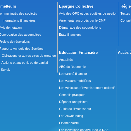
metteurs
Épargne Collective
Régle
ommuniqués des sociétés
Avis des OPC et des sociétés de gestion
Textes
 Informations financières
Agréments accordés par le CMF
Consult
Avis de notation
Démarrage des souscriptions
Convocation des assemblées
Etats financiers
Projets de résolutions
Rapports Annuels des Sociétés
Education Financière
Accès à
 Obligations et autres titres de créance
Actualités
 Actions et autres titres de capital
ABC de l’économie
Sukuk
Le marché financier
Les valeurs mobilières
Les véhicules d’investissement collectif
Conseils pratiques
Déposer une plainte
Guide de l’investisseur
Le Crowdfunding
Finance verte
Les incitations en faveur de la RSE