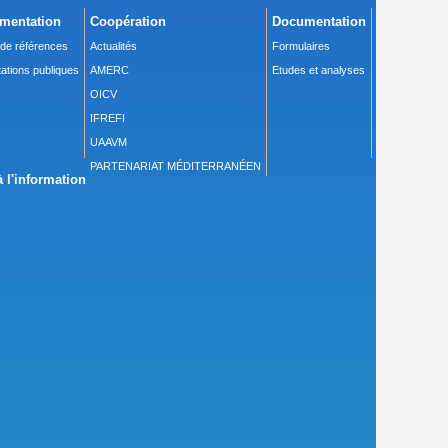
mentation
Coopération
Documentation
 de références
Actualités
Formulaires
ations publiques
AMERC
Etudes et analyses
OICV
IFREFI
UAAVM
PARTENARIAT MÉDITERRANÉEN
 l'information