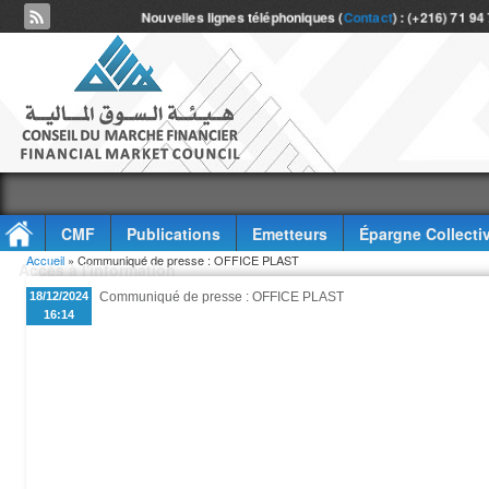
Nouvelles lignes téléphoniques (
Contact
) : (+216) 71 94
CMF
Publications
Emetteurs
Épargne Collecti
Vous êtes ici
Accueil
» Communiqué de presse : OFFICE PLAST
Accès à l'information
18/12/2024
Communiqué de presse : OFFICE PLAST
16:14