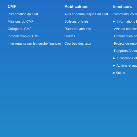
CMF
Publications
Emetteurs
Présentation du CMF
Avis et communiqués du CMF
Communiqués de
Missions du CMF
Bulletins officiels
► Informations f
Collège du CMF
Rapports annuels
Avis de notatio
Organisation du CMF
Guides
Convocation d
Intervenants sur le marché financier
Courbes des taux
Projets de réso
Rapports Annue
► Obligations et
► Actions et autr
►Sukuk