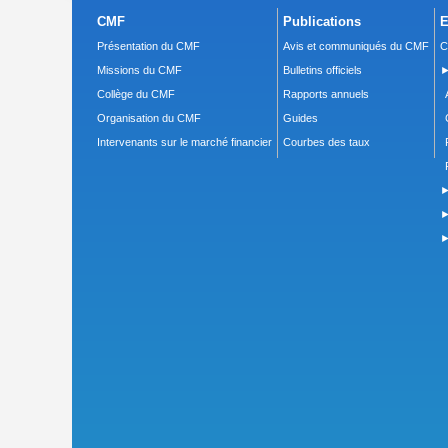
CMF
Publications
E
Présentation du CMF
Avis et communiqués du CMF
C
Missions du CMF
Bulletins officiels
►
Collège du CMF
Rapports annuels
Organisation du CMF
Guides
Intervenants sur le marché financier
Courbes des taux
►
►
►