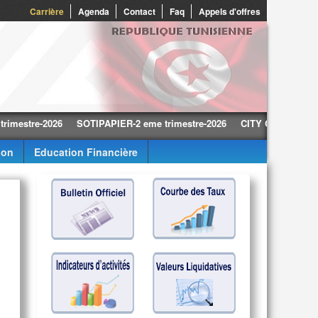
0
Carrière
Agenda
Contact
Faq
Appels d'offres
tre-2026
SOTIPAPIER-2 eme trimestre-2026
CITY CARS-2 eme trime
ion
Education Financière