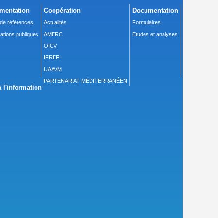
mentation
Coopération
Documentation
 de références
Actualités
Formulaires
ations publiques
AMERC
Etudes et analyses
OICV
IFREFI
UAAVM
PARTENARIAT MÉDITERRANÉEN
 l'information