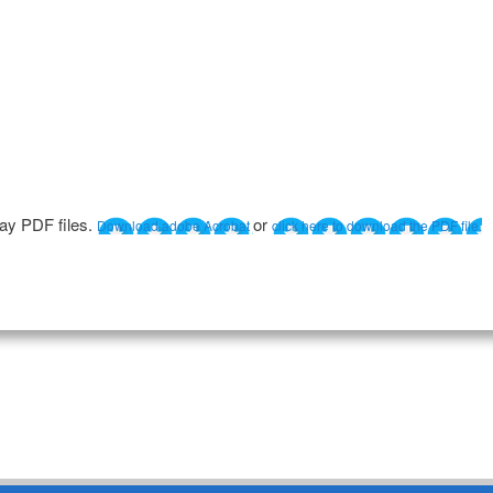
lay PDF files.
or
Download adobe Acrobat
click here to download the PDF file.