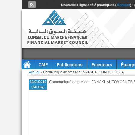
Nouvelles lignes téléphoniques (
Contact
) :
CMF
Publications
Emetteurs
Épargn
Vous êtes ici
Accueil
» Communiqué de presse : ENNAKL AUTOMOBILES SA
Accès à l'information
10/01/2014
Communiqué de presse : ENNAKL AUTOMOBILES 
(All day)