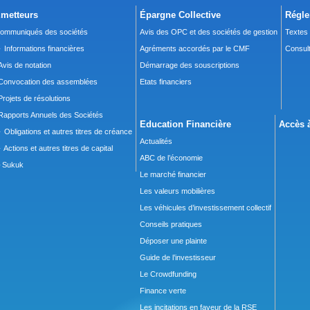
metteurs
Épargne Collective
Régle
ommuniqués des sociétés
Avis des OPC et des sociétés de gestion
Textes
 Informations financières
Agréments accordés par le CMF
Consult
Avis de notation
Démarrage des souscriptions
Convocation des assemblées
Etats financiers
Projets de résolutions
Rapports Annuels des Sociétés
Education Financière
Accès à
 Obligations et autres titres de créance
Actualités
 Actions et autres titres de capital
ABC de l’économie
Sukuk
Le marché financier
Les valeurs mobilières
Les véhicules d’investissement collectif
Conseils pratiques
Déposer une plainte
Guide de l’investisseur
Le Crowdfunding
Finance verte
Les incitations en faveur de la RSE