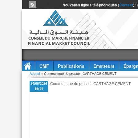
Nouvelles lignes téléphoniques (
Contact
) :
CMF
Publications
Emetteurs
Épargn
Vous êtes ici
Accueil
» Communiqué de presse : CARTHAGE CEMENT
Accès à l'information
24/06/2026
Communiqué de presse : CARTHAGE CEMENT
16:44