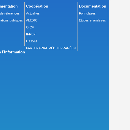
mentation
Coopération
Documentation
 de références
Actualités
Formulaires
ations publiques
AMERC
Etudes et analyses
OICV
IFREFI
UAAVM
PARTENARIAT MÉDITERRANÉEN
 l'information