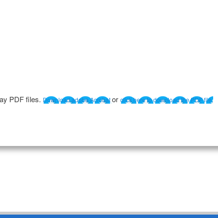
lay PDF files.
or
Download adobe Acrobat
click here to download the PDF file.