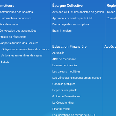
metteurs
Épargne Collective
Régle
ommuniqués des sociétés
Avis des OPC et des sociétés de gestion
Textes
 Informations financières
Agréments accordés par le CMF
Consult
Avis de notation
Démarrage des souscriptions
Convocation des assemblées
Etats financiers
Projets de résolutions
Rapports Annuels des Sociétés
Education Financière
Accès à
 Obligations et autres titres de créance
Actualités
 Actions et autres titres de capital
ABC de l’économie
Sukuk
Le marché financier
Les valeurs mobilières
Les véhicules d’investissement collectif
Conseils pratiques
Déposer une plainte
Guide de l’investisseur
Le Crowdfunding
Finance verte
Les incitations en faveur de la RSE