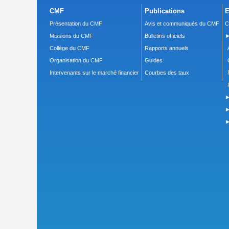
CMF
Publications
E
Présentation du CMF
Avis et communiqués du CMF
C
Missions du CMF
Bulletins officiels
►
Collège du CMF
Rapports annuels
Organisation du CMF
Guides
Intervenants sur le marché financier
Courbes des taux
►
►
►