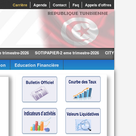
0
Carrière
Agenda
Contact
Faq
Appels d'offres
tre-2026
SOTIPAPIER-2 eme trimestre-2026
CITY CARS-2 eme trime
ion
Education Financière