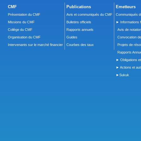
CMF
Publications
Emetteurs
Présentation du CMF
Avis et communiqués du CMF
Communiqués de
Missions du CMF
Bulletins officiels
► Informations f
Collège du CMF
Rapports annuels
Avis de notatio
Organisation du CMF
Guides
Convocation d
Intervenants sur le marché financier
Courbes des taux
Projets de réso
Rapports Annue
► Obligations et
► Actions et autr
►Sukuk