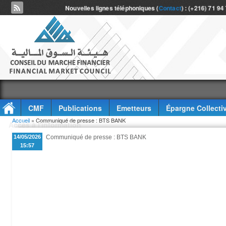
Nouvelles lignes téléphoniques (
Contact
) : (+216) 71 94
CMF
Publications
Emetteurs
Épargne Collecti
Vous êtes ici
Accueil
» Communiqué de presse : BTS BANK
Accès à l'information
14/05/2026
Communiqué de presse : BTS BANK
15:57