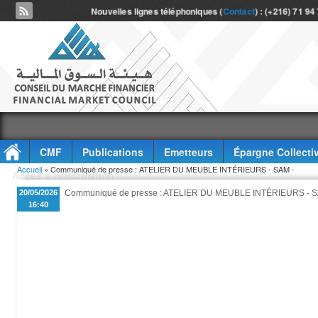
Nouvelles lignes téléphoniques (
Contact
) : (+216) 71 94
CMF
Publications
Emetteurs
Épargne Collecti
Vous êtes ici
Accueil
» Communiqué de presse : ATELIER DU MEUBLE INTÉRIEURS - SAM -
Accès à l'information
20/05/2026
Communiqué de presse : ATELIER DU MEUBLE INTÉRIEURS - S
16:40