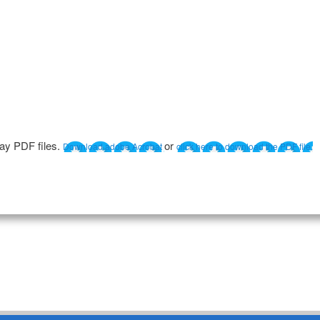
lay PDF files.
or
Download adobe Acrobat
click here to download the PDF file.