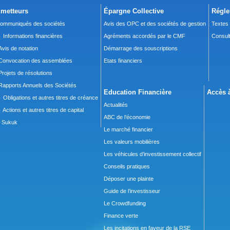
metteurs
Épargne Collective
Régle
ommuniqués des sociétés
Avis des OPC et des sociétés de gestion
Textes
 Informations financières
Agréments accordés par le CMF
Consult
Avis de notation
Démarrage des souscriptions
Convocation des assemblées
Etats financiers
Projets de résolutions
Rapports Annuels des Sociétés
Education Financière
Accès à
 Obligations et autres titres de créance
Actualités
 Actions et autres titres de capital
ABC de l’économie
Sukuk
Le marché financier
Les valeurs mobilières
Les véhicules d’investissement collectif
Conseils pratiques
Déposer une plainte
Guide de l’investisseur
Le Crowdfunding
Finance verte
Les incitations en faveur de la RSE