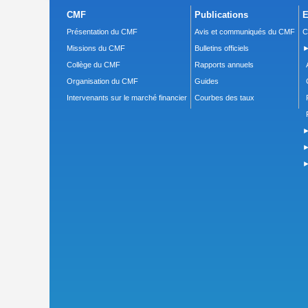
CMF
Publications
E
Présentation du CMF
Avis et communiqués du CMF
C
Missions du CMF
Bulletins officiels
►
Collège du CMF
Rapports annuels
Organisation du CMF
Guides
Intervenants sur le marché financier
Courbes des taux
►
►
►