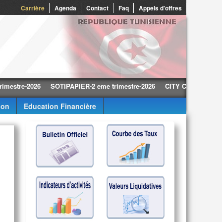
0
Carrière
Agenda
Contact
Faq
Appels d'offres
e-2026
SOTIPAPIER-2 eme trimestre-2026
CITY CARS-2 eme trimest
ion
Education Financière