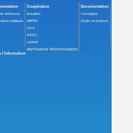
mentation
Coopération
Documentation
 de références
Actualités
Formulaires
ations publiques
AMERC
Etudes et analyses
OICV
IFREFI
UAAVM
PARTENARIAT MÉDITERRANÉEN
 l'information