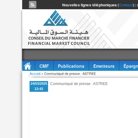
Nouvelles lignes téléphoniques (
Contact
) :
CMF
Publications
Emetteurs
Épargn
Vous êtes ici
Accueil
» Communiqué de presse : ASTREE
Accès à l'information
24/03/2025
Communiqué de presse : ASTREE
12:42