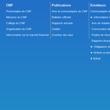
CMF
Publications
Emetteurs
Présentation du CMF
Avis et communiqués du CMF
Communiqués de
Missions du CMF
Bulletins officiels
► Informations f
Collège du CMF
Rapports annuels
Avis de notatio
Organisation du CMF
Guides
Convocation d
Intervenants sur le marché financier
Courbes des taux
Projets de réso
Rapports Annue
► Obligations et
► Actions et autr
►Sukuk