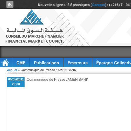
Nouvelles lignes téléphoniques (
Contact
) : (+216) 71 94
CMF
Publications
Emetteurs
Épargne Collecti
Vous êtes ici
Accueil
» Communiqué de Presse : AMEN BANK
Accès à l'information
05/05/2011
Communiqué de Presse : AMEN BANK
23:00