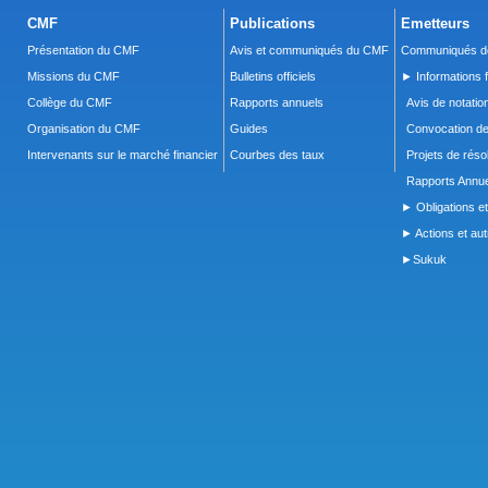
CMF
Publications
Emetteurs
Présentation du CMF
Avis et communiqués du CMF
Communiqués de
Missions du CMF
Bulletins officiels
► Informations f
Collège du CMF
Rapports annuels
Avis de notatio
Organisation du CMF
Guides
Convocation d
Intervenants sur le marché financier
Courbes des taux
Projets de réso
Rapports Annue
► Obligations et
► Actions et autr
►Sukuk