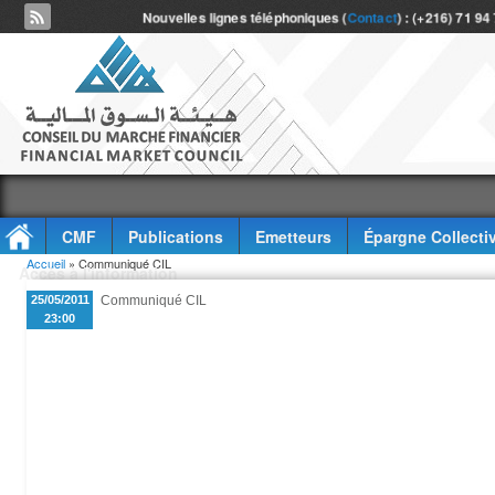
Nouvelles lignes téléphoniques (
Contact
) : (+216) 71 94
CMF
Publications
Emetteurs
Épargne Collecti
Vous êtes ici
Accueil
» Communiqué CIL
Accès à l'information
25/05/2011
Communiqué CIL
23:00