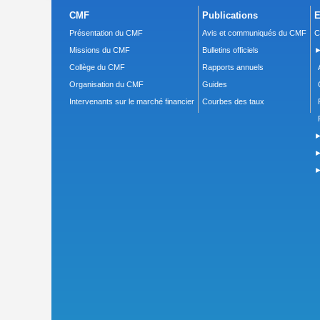
CMF
Publications
E
Présentation du CMF
Avis et communiqués du CMF
C
Missions du CMF
Bulletins officiels
►
Collège du CMF
Rapports annuels
Organisation du CMF
Guides
Intervenants sur le marché financier
Courbes des taux
►
►
►