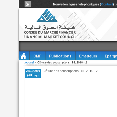
Nouvelles lignes téléphoniques (
Contact
) :
CMF
Publications
Emetteurs
Épargn
Vous êtes ici
Accueil
» Clôture des souscriptions : HL 2010 - 2
Accès à l'information
23/11/2010
Clôture des souscriptions : HL 2010 - 2
(All day)