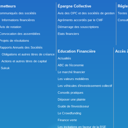
metteurs
Épargne Collective
Régle
ommuniqués des sociétés
Avis des OPC et des sociétés de gestion
Textes
 Informations financières
Agréments accordés par le CMF
Consult
Avis de notation
Démarrage des souscriptions
Convocation des assemblées
Etats financiers
Projets de résolutions
Rapports Annuels des Sociétés
Education Financière
Accès à
 Obligations et autres titres de créance
Actualités
 Actions et autres titres de capital
ABC de l’économie
Sukuk
Le marché financier
Les valeurs mobilières
Les véhicules d’investissement collectif
Conseils pratiques
Déposer une plainte
Guide de l’investisseur
Le Crowdfunding
Finance verte
Les incitations en faveur de la RSE