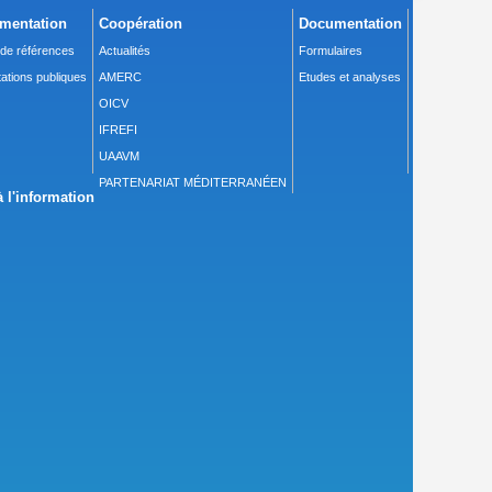
mentation
Coopération
Documentation
 de références
Actualités
Formulaires
ations publiques
AMERC
Etudes et analyses
OICV
IFREFI
UAAVM
PARTENARIAT MÉDITERRANÉEN
 l'information