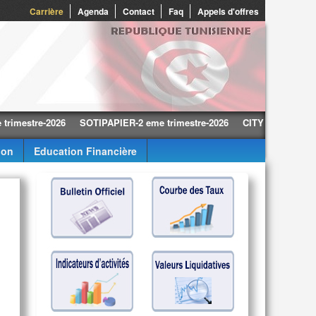
0
Carrière
Agenda
Contact
Faq
Appels d'offres
tre-2026
SOTIPAPIER-2 eme trimestre-2026
CITY CARS-2 eme trime
ion
Education Financière