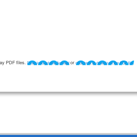
lay PDF files.
or
Download adobe Acrobat
click here to download the PDF file.